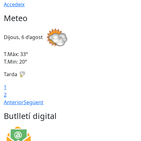
Accedeix
Meteo
Dijous, 6 d’agost
D
T.Màx: 33°
T
T.Min: 20°
T
Tarda
1
2
Anterior
Següent
Butlletí digital