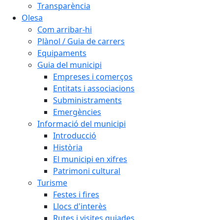
Transparència
Olesa
Com arribar-hi
Plànol / Guia de carrers
Equipaments
Guia del municipi
Empreses i comerços
Entitats i associacions
Subministraments
Emergències
Informació del municipi
Introducció
Història
El municipi en xifres
Patrimoni cultural
Turisme
Festes i fires
Llocs d'interès
Rutes i visites guiades