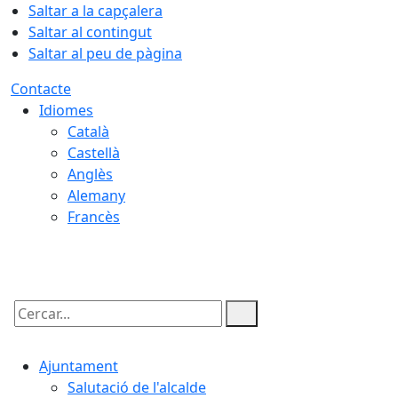
Saltar a la capçalera
Saltar al contingut
Saltar al peu de pàgina
Contacte
Idiomes
Català
Castellà
Anglès
Alemany
Francès
07.08.2026 | 21:50
Cercar:
Ajuntament
Salutació de l'alcalde