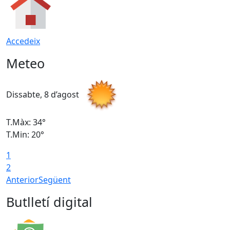
Accedeix
Meteo
Dissabte, 8 d’agost
D
T.Màx: 34°
T
T.Min: 20°
T
1
2
Anterior
Següent
Butlletí digital