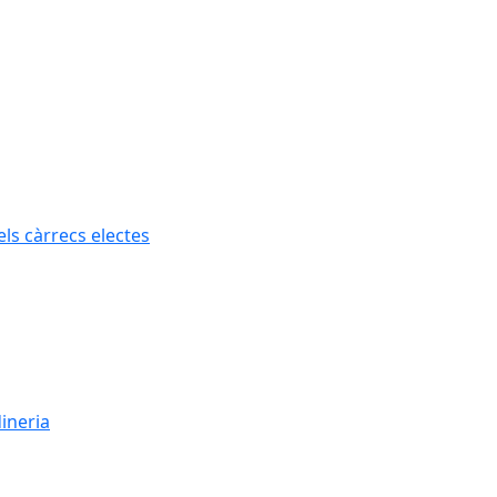
els càrrecs electes
dineria