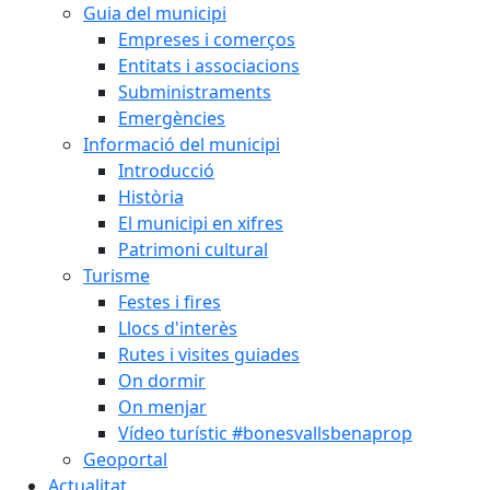
Guia del municipi
Empreses i comerços
Entitats i associacions
Subministraments
Emergències
Informació del municipi
Introducció
Història
El municipi en xifres
Patrimoni cultural
Turisme
Festes i fires
Llocs d'interès
Rutes i visites guiades
On dormir
On menjar
Vídeo turístic #bonesvallsbenaprop
Geoportal
Actualitat