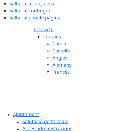
Saltar a la capçalera
Saltar al contingut
Saltar al peu de pàgina
Contacte
Idiomes
Català
Castellà
Anglès
Alemany
Francès
06.08.2026 | 00:58
Ajuntament
Salutació de l'alcalde
Altres administracions