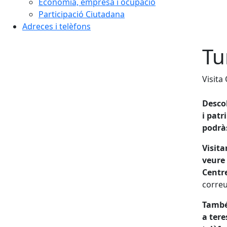
Economia, empresa i ocupació
Participació Ciutadana
Adreces i telèfons
Tu
Visita
Descob
i patr
podràs
Visita
veure 
Centr
correu
També 
a tere