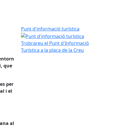
Punt d'informació turística
Trobrareu el Punt d'Informació
Turística a la plaça de la Creu
 entorn
i, que
tes per
l i el
mana al