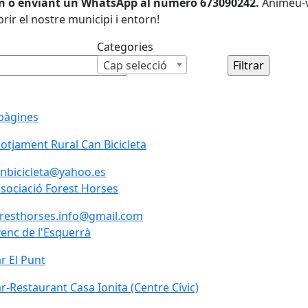
on o enviant un WhatsApp al número 673090242.
Animeu-v
rir el nostre municipi i entorn!
Categories
Cap selecció
pàgines
lotjament Rural Can Bicicleta
lotjament Rural Can Bicicleta
nbicicleta@yahoo.es
sociació Forest Horses
sociació Forest Horses
resthorses.info@gmail.com
enc de l'Esquerrà
enc de l'Esquerrà
r El Punt
r El Punt
r-Restaurant Casa Ionita (Centre Cívic)
r-Restaurant Casa Ionita (Centre Cívic)