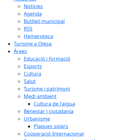
Notícies
Agenda
Butlletí municipal
RSS
Hemeroteca
Turisme a Olesa
Àrees
Educació i formació
Esports
Cultura
Salut
Turisme i patrimoni
Medi ambient
Cultura de l'aigua
Benestar i ciutadania
Urbanisme
Plaques solars
Cooperació Internacional