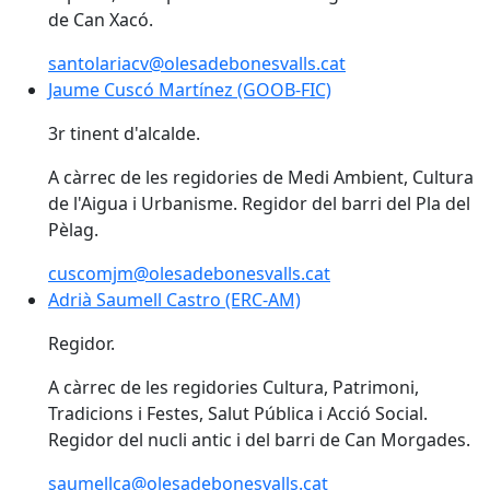
de Can Xacó.
santolariacv@olesadebonesvalls.cat
Jaume Cuscó Martínez (GOOB-FIC)
Jaume Cuscó Martínez (GOOB-FIC)
3r tinent d'alcalde.
A càrrec de les regidories de Medi Ambient, Cultura
de l'Aigua i Urbanisme. Regidor del barri del Pla del
Pèlag.
cuscomjm@olesadebonesvalls.cat
Adrià Saumell Castro (ERC-AM)
Adrià Saumell Castro (ERC-AM)
Regidor.
A càrrec de les regidories Cultura, Patrimoni,
Tradicions i Festes, Salut Pública i Acció Social.
Regidor del nucli antic i del barri de Can Morgades.
saumellca@olesadebonesvalls.cat