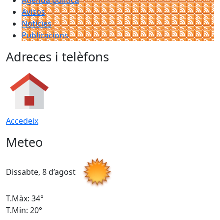
Agenda política
Avisos
Notícies
Publicacions
Adreces i telèfons
Accedeix
Meteo
Dissabte, 8 d’agost
D
T.Màx: 34°
T
T.Min: 20°
T