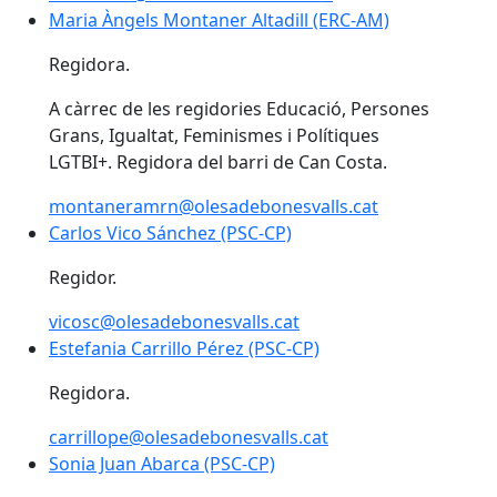
Maria Àngels Montaner Altadill (ERC-AM)
Maria Àngels Montaner Altadill (ERC-AM)
Regidora.
A càrrec de les regidories Educació, Persones
Grans, Igualtat, Feminismes i Polítiques
LGTBI+. Regidora del barri de Can Costa.
montaneramrn@olesadebonesvalls.cat
Carlos Vico Sánchez (PSC-CP)
Carlos Vico Sánchez (PSC-CP)
Regidor.
vicosc@olesadebonesvalls.cat
Estefania Carrillo Pérez (PSC-CP)
Estefania Carrillo Pérez (PSC-CP)
Regidora.
carrillope@olesadebonesvalls.cat
Sonia Juan Abarca (PSC-CP)
Sonia Juan Abarca (PSC-CP)