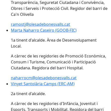
Transparència, Seguretat Ciutadana i Convivència,
Obres i Serveis i Protecció Civil. Regidor del barri de
Ca'n Olivella
ramostj@olesadebonesvalls.cat
Marta Naharro Caseiro (GOOB-FIC)
Marta Naharro Caseiro (GOOB-FIC)
1a tinent d'alcalde. Àrea de Desenvolupament
Local.
A càrrec de les regidories de Promoció Econòmica,
Consum i Turisme, Comunicació i Participació
Ciutadana. Regidora del barri Hospital.
naharrocm@olesadebonesvalls.cat
Vinyet Santolària Camps (ERC-AM)
Vinyet Santolària Camps (ERC-AM)
2a tinent d'alcalde.
A càrrec de les regidories d'Infància, Joventut i
Esports, Transports i Mobilitat. Regidora del barri