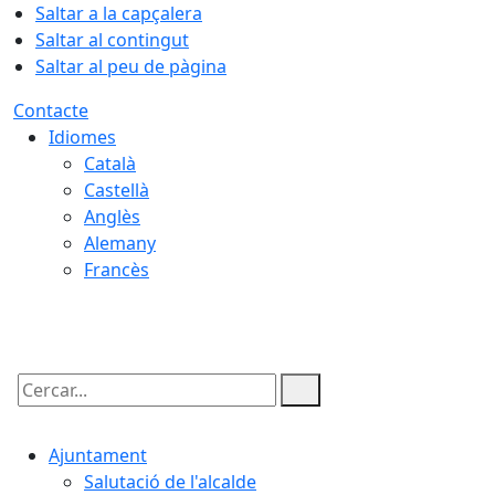
Saltar a la capçalera
Saltar al contingut
Saltar al peu de pàgina
Contacte
Idiomes
Català
Castellà
Anglès
Alemany
Francès
08.08.2026 | 05:35
Cercar:
Ajuntament
Salutació de l'alcalde