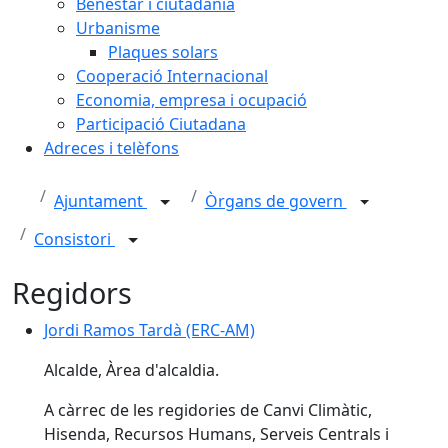
Benestar i ciutadania
Urbanisme
Plaques solars
Cooperació Internacional
Economia, empresa i ocupació
Participació Ciutadana
Adreces i telèfons
Ajuntament
Òrgans de govern
Consistori
Regidors
Jordi Ramos Tardà (ERC-AM)
Jordi Ramos Tardà (ERC-AM)
Alcalde, Àrea d'alcaldia.
A càrrec de les regidories de Canvi Climàtic,
Hisenda, Recursos Humans, Serveis Centrals i