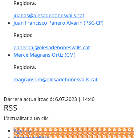
Regidora.
juanas@olesadebonesvalls.cat
Juan Francisco Panero Alvarin (PSC-CP)
Juan Francisco Panero Alvarin (PSC-CP)
Regidor.
paneroaj@olesadebonesvalls.cat
Mercè Magrans Ortiz (CM)
Mercè Magrans Ortiz (CM)
Regidora.
magransom@olesadebonesvalls.cat
Facebook
X
Darrera actualització: 6.07.2023 | 14:40
RSS
L'actualitat a un clic
Agenda