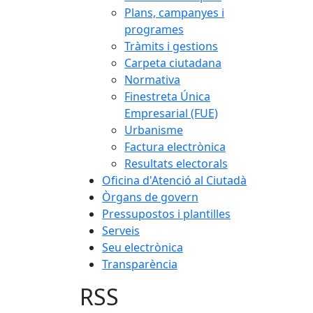
Plans, campanyes i
programes
Tràmits i gestions
Carpeta ciutadana
Normativa
Finestreta Única
Empresarial (FUE)
Urbanisme
Factura electrònica
Resultats electorals
Oficina d'Atenció al Ciutadà
Òrgans de govern
Pressupostos i plantilles
Serveis
Seu electrònica
Transparència
RSS