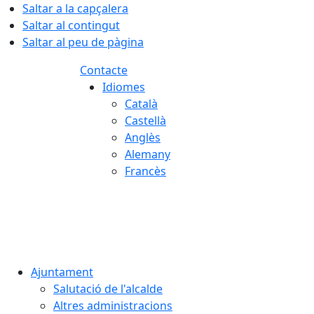
Saltar a la capçalera
Saltar al contingut
Saltar al peu de pàgina
Contacte
Idiomes
Català
Castellà
Anglès
Alemany
Francès
07.08.2026 | 13:05
Ajuntament
Salutació de l'alcalde
Altres administracions