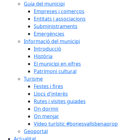
Guia del municipi
Empreses i comerços
Entitats i associacions
Subministraments
Emergències
Informació del municipi
Introducció
Història
El municipi en xifres
Patrimoni cultural
Turisme
Festes i fires
Llocs d'interès
Rutes i visites guiades
On dormir
On menjar
Vídeo turístic #bonesvallsbenaprop
Geoportal
Actualitat