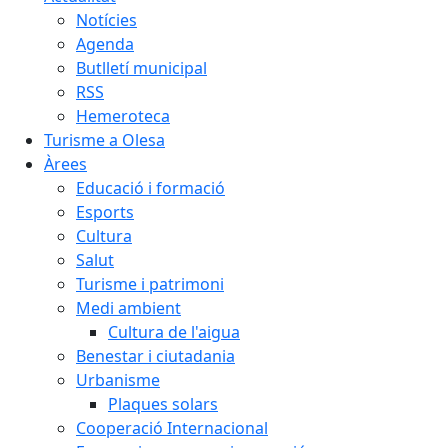
Notícies
Agenda
Butlletí municipal
RSS
Hemeroteca
Turisme a Olesa
Àrees
Educació i formació
Esports
Cultura
Salut
Turisme i patrimoni
Medi ambient
Cultura de l'aigua
Benestar i ciutadania
Urbanisme
Plaques solars
Cooperació Internacional