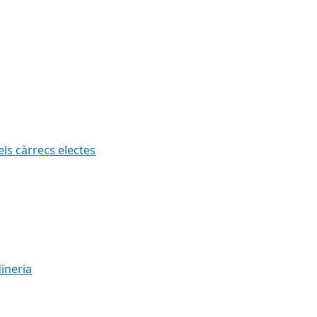
els càrrecs electes
dineria