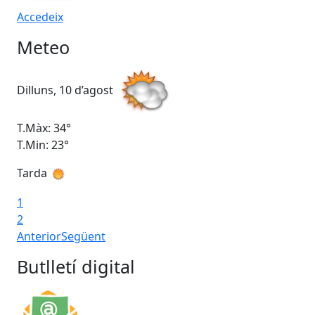
Accedeix
Meteo
Dilluns, 10 d’agost
Dim
T.Màx: 34°
T.M
T.Min: 23°
T.M
Tarda
Ta
1
2
Anterior
Següent
Butlletí digital