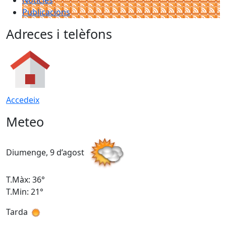
Notícies
Publicacions
Adreces i telèfons
Accedeix
Meteo
Diumenge, 9 d’agost
D
T.Màx: 36°
T
T.Min: 21°
T
Tarda
T