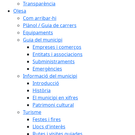
Transparència
Olesa
Com arribar-hi
Plànol / Guia de carrers
Equipaments
Guia del municipi
Empreses i comerços
Entitats i associacions
Subministraments
Emergències
Informació del municipi
Introducció
Història
El municipi en xifres
Patrimoni cultural
Turisme
Festes i fires
Llocs d'interès
Rutes i visites guiades