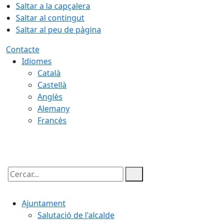
Saltar a la capçalera
Saltar al contingut
Saltar al peu de pàgina
Contacte
Idiomes
Català
Castellà
Anglès
Alemany
Francès
07.08.2026 | 11:26
Cercar:
Ajuntament
Salutació de l'alcalde