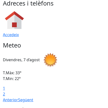
Adreces i telèfons
Accedeix
Meteo
Divendres, 7 d’agost
D
T.Màx: 33°
T
T.Min: 22°
T
1
2
Anterior
Següent