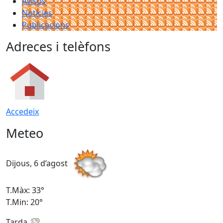
Avisos
Notícies
Publicacions
Adreces i telèfons
Accedeix
Meteo
Dijous, 6 d’agost
D
T.Màx: 33°
T
T.Min: 20°
T
Tarda