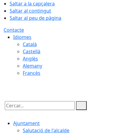
Saltar a la capçalera
Saltar al contingut
Saltar al peu de pàgina
Contacte
Idiomes
Català
Castellà
Anglès
Alemany
Francès
06.08.2026 | 09:46
Cercar:
Ajuntament
Salutació de l'alcalde