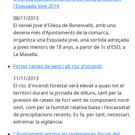
l'Esquiada Jove 2014
08/11/2013
El servei Jove d'Olesa de Bonesvalls, amb una
desena més d'Ajuntaments de la comarca,
organitza una Esquiada jove, una sortida adreçada
a joves menors de 18 anys, a partir de 1r. d'ESO, a
La Masella.
Fortes ratxes de vent i alt risc d'incendi
11/11/2013
El risc d'incendi forestal serà elevat a quasi tot el
territori durant la jornada de dilluns, tant per la
previsió de ratxes de fort vent de component nord-
oest, com per la humitat relativa baixa i l'escassetat
de precipitacions recents. Es fa, per tant, necessari,
extremar la vigilància.
L'Ajuntament aprova les ordenances fiscals del 2014
L'Ajuntament aprova les ordenances fiscals del