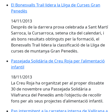
El Bonesvalls Trail lidera la Lliga de Curses Gran
Penedès
14/11/2013
Després de la darrera prova celebrada a Sant Martí
Sarroca, la Cursarroca, setena cita del calendari, i
als bons resultats obtinguts per la formació, el
Bonesvalls Trail lidera la classificació de la Lliga de
curses de muntanya Gran Penedès.
Passejada Solidària de Creu Roja per l'alimentació infa
Passejada Solidària de Creu Roja per l'alimentació
infantil
18/11/2013
La Creu Roja ha organitzat per al proper dissabte
30 de novembre una Passejada Solidària a
Vilafranca del Penedès amb l'objectiu de recollir
fons per als seus projectes d'alimentació infantil.
Pas intermitent a la carretera interna de Vallirana a