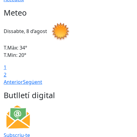
Meteo
Dissabte, 8 d’agost
D
T.Màx: 34°
T
T.Min: 20°
T
1
2
Anterior
Següent
Butlletí digital
Subscriu-te