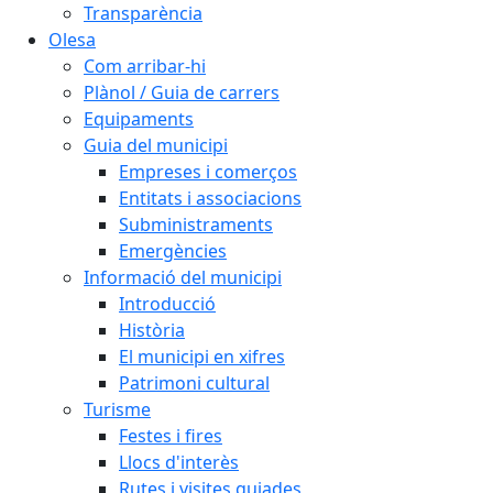
Transparència
Olesa
Com arribar-hi
Plànol / Guia de carrers
Equipaments
Guia del municipi
Empreses i comerços
Entitats i associacions
Subministraments
Emergències
Informació del municipi
Introducció
Història
El municipi en xifres
Patrimoni cultural
Turisme
Festes i fires
Llocs d'interès
Rutes i visites guiades