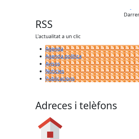
Fa
Darrer
RSS
L'actualitat a un clic
Agenda
Agenda política
Avisos
Notícies
Publicacions
Adreces i telèfons