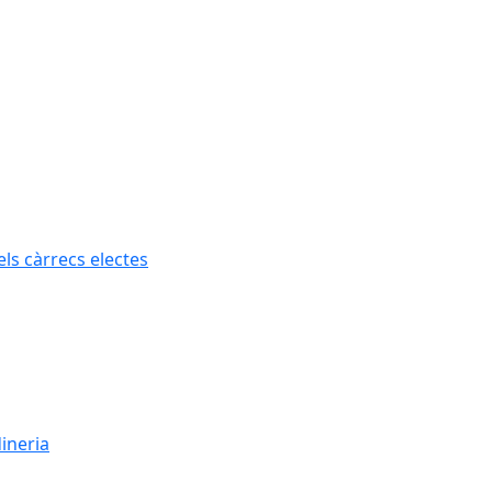
els càrrecs electes
dineria