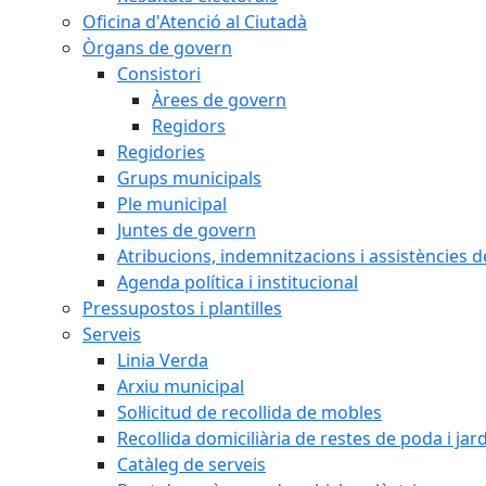
Oficina d'Atenció al Ciutadà
Òrgans de govern
Consistori
Àrees de govern
Regidors
Regidories
Grups municipals
Ple municipal
Juntes de govern
Atribucions, indemnitzacions i assistències d
Agenda política i institucional
Pressupostos i plantilles
Serveis
Linia Verda
Arxiu municipal
Sol·licitud de recollida de mobles
Recollida domiciliària de restes de poda i jar
Catàleg de serveis