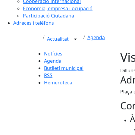
Cooperació Internacional
Economia, empresa i ocupació
Participació Ciutadana
Adreces i telèfons
Agenda
Actualitat
Vi
Notícies
Agenda
Butlletí municipal
Dillun
RSS
Adr
Hemeroteca
Plaça 
Con
À