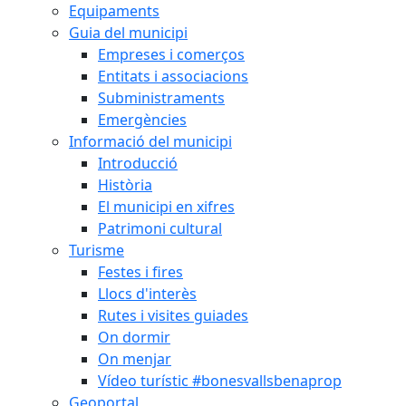
Equipaments
Guia del municipi
Empreses i comerços
Entitats i associacions
Subministraments
Emergències
Informació del municipi
Introducció
Història
El municipi en xifres
Patrimoni cultural
Turisme
Festes i fires
Llocs d'interès
Rutes i visites guiades
On dormir
On menjar
Vídeo turístic #bonesvallsbenaprop
Geoportal