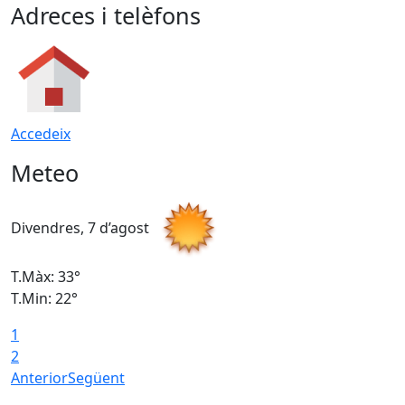
Adreces i telèfons
Accedeix
Meteo
Divendres, 7 d’agost
D
T.Màx: 33°
T
T.Min: 22°
T
1
2
Anterior
Següent