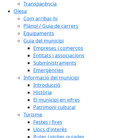
Transparència
Olesa
Com arribar-hi
Plànol / Guia de carrers
Equipaments
Guia del municipi
Empreses i comerços
Entitats i associacions
Subministraments
Emergències
Informació del municipi
Introducció
Història
El municipi en xifres
Patrimoni cultural
Turisme
Festes i fires
Llocs d'interès
Rutes i visites guiades