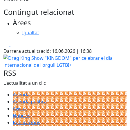
Contingut relacionat
Àrees
Igualtat
Facebook
X
Darrera actualització: 16.06.2026 | 16:38
Drag King Show "KINGDOM" per celebrar el dia internacion
RSS
L'actualitat a un clic
Agenda
Agenda política
Avisos
Notícies
Publicacions