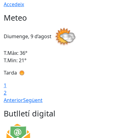
Accedeix
Meteo
Diumenge, 9 d’agost
D
T.Màx: 36°
T
T.Min: 21°
T
Tarda
T
1
2
Anterior
Següent
Butlletí digital