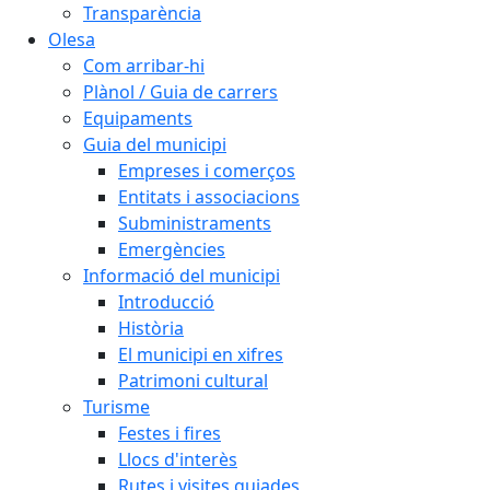
Transparència
Olesa
Com arribar-hi
Plànol / Guia de carrers
Equipaments
Guia del municipi
Empreses i comerços
Entitats i associacions
Subministraments
Emergències
Informació del municipi
Introducció
Història
El municipi en xifres
Patrimoni cultural
Turisme
Festes i fires
Llocs d'interès
Rutes i visites guiades