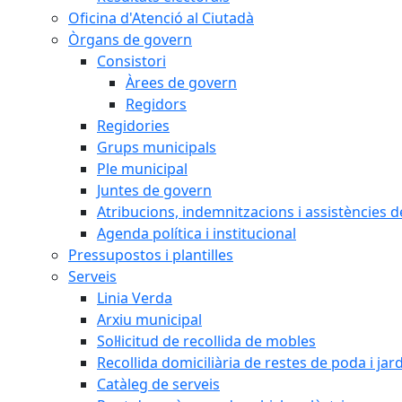
Oficina d'Atenció al Ciutadà
Òrgans de govern
Consistori
Àrees de govern
Regidors
Regidories
Grups municipals
Ple municipal
Juntes de govern
Atribucions, indemnitzacions i assistències d
Agenda política i institucional
Pressupostos i plantilles
Serveis
Linia Verda
Arxiu municipal
Sol·licitud de recollida de mobles
Recollida domiciliària de restes de poda i jar
Catàleg de serveis