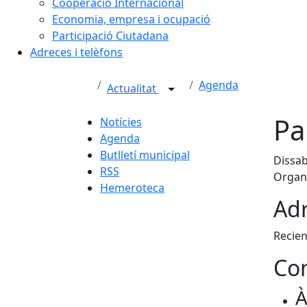
Cooperació Internacional
Economia, empresa i ocupació
Participació Ciutadana
Adreces i telèfons
Agenda
Actualitat
Pa
Notícies
Agenda
Butlletí municipal
Dissab
RSS
Organi
Hemeroteca
Adr
Recien
Con
À