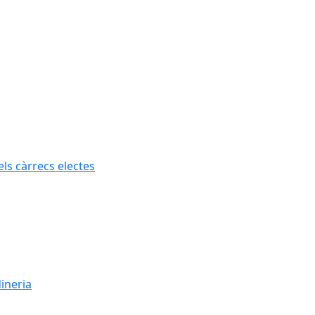
els càrrecs electes
dineria