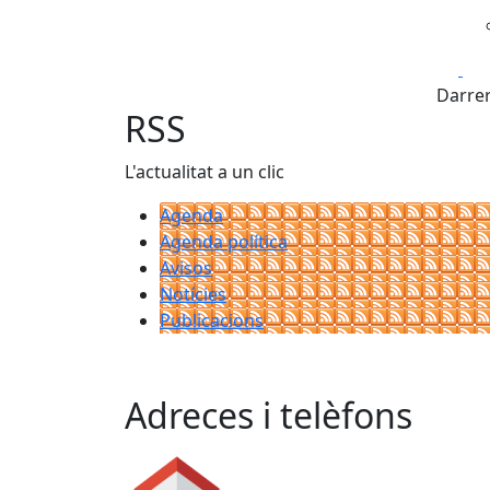
Fa
Darrer
RSS
L'actualitat a un clic
Agenda
Agenda política
Avisos
Notícies
Publicacions
Adreces i telèfons