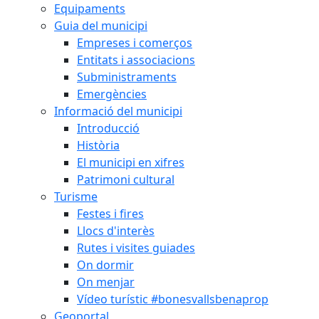
Equipaments
Guia del municipi
Empreses i comerços
Entitats i associacions
Subministraments
Emergències
Informació del municipi
Introducció
Història
El municipi en xifres
Patrimoni cultural
Turisme
Festes i fires
Llocs d'interès
Rutes i visites guiades
On dormir
On menjar
Vídeo turístic #bonesvallsbenaprop
Geoportal