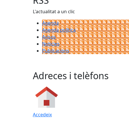
RSS
L'actualitat a un clic
Agenda
Agenda política
Avisos
Notícies
Publicacions
Adreces i telèfons
Accedeix