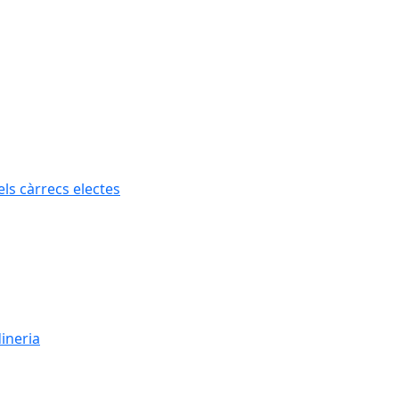
els càrrecs electes
dineria