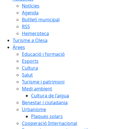
Notícies
Agenda
Butlletí municipal
RSS
Hemeroteca
Turisme a Olesa
Àrees
Educació i formació
Esports
Cultura
Salut
Turisme i patrimoni
Medi ambient
Cultura de l'aigua
Benestar i ciutadania
Urbanisme
Plaques solars
Cooperació Internacional