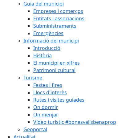
Guia del municipi
Empreses i comerços
Entitats i associacions
Subministraments
Emergències
Informació del municipi
Introducció
Història
El municipi en xifres
Patrimoni cultural
Turisme
Festes i fires
Llocs d'interès
Rutes i visites guiades
On dormir
On menjar
Vídeo turístic #bonesvallsbenaprop
Geoportal
Actualitat