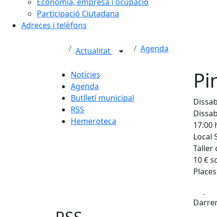
Economia, empresa i ocupació
Participació Ciutadana
Adreces i telèfons
Agenda
Actualitat
Pi
Notícies
Agenda
Butlletí municipal
Dissab
RSS
Dissab
Hemeroteca
17:00 
Local 
Taller 
10 € s
Places
Fa
Darrer