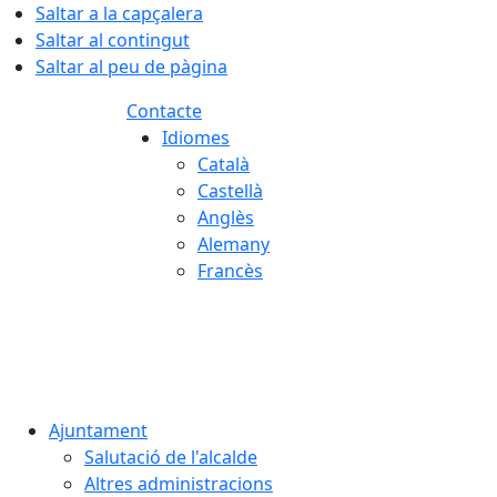
Saltar a la capçalera
Saltar al contingut
Saltar al peu de pàgina
Contacte
Idiomes
Català
Castellà
Anglès
Alemany
Francès
08.08.2026 | 06:18
Ajuntament
Salutació de l'alcalde
Altres administracions