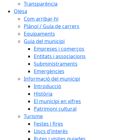
Transparència
Olesa
Com arribar-hi
Plànol / Guia de carrers
Equipaments
Guia del municipi
Empreses i comerços
Entitats i associacions
Subministraments
Emergències
Informació del municipi
Introducció
Història
El municipi en xifres
Patrimoni cultural
Turisme
Festes i fires
Llocs d'interès
Rutes i visites guiades