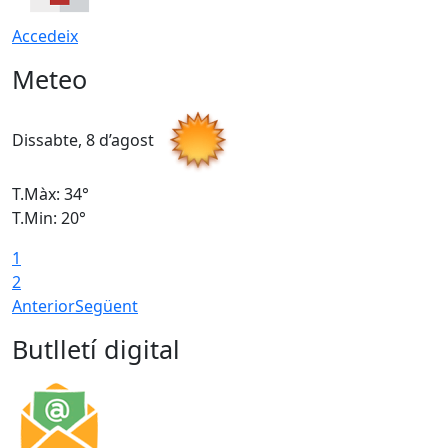
Accedeix
Meteo
Dissabte, 8 d’agost
D
T.Màx: 34°
T
T.Min: 20°
T
1
2
Anterior
Següent
Butlletí digital