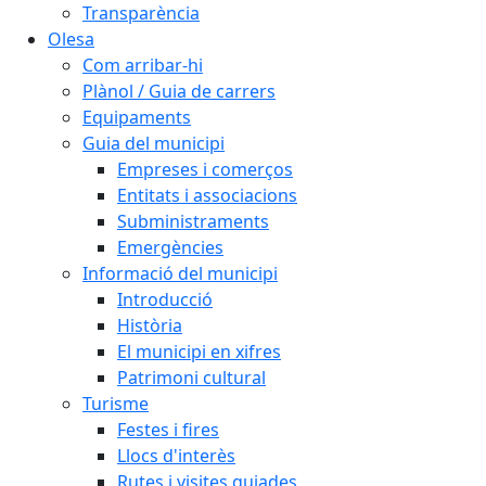
Transparència
Olesa
Com arribar-hi
Plànol / Guia de carrers
Equipaments
Guia del municipi
Empreses i comerços
Entitats i associacions
Subministraments
Emergències
Informació del municipi
Introducció
Història
El municipi en xifres
Patrimoni cultural
Turisme
Festes i fires
Llocs d'interès
Rutes i visites guiades