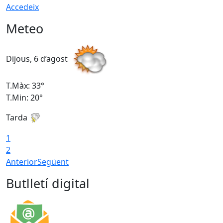
Accedeix
Meteo
Dijous, 6 d’agost
D
T.Màx: 33°
T
T.Min: 20°
T
Tarda
1
2
Anterior
Següent
Butlletí digital