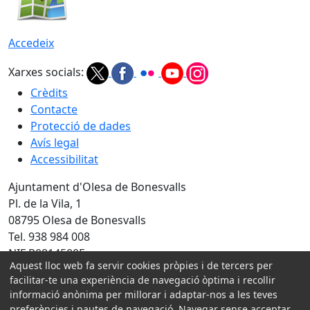
Accedeix
Xarxes socials:
Crèdits
Contacte
Protecció de dades
Avís legal
Accessibilitat
Ajuntament d'Olesa de Bonesvalls
Pl. de la Vila, 1
08795 Olesa de Bonesvalls
Tel. 938 984 008
NIF P0814500E
Aquest lloc web fa servir cookies pròpies i de tercers per
Amb la col·laboració de:
facilitar-te una experiència de navegació òptima i recollir
informació anònima per millorar i adaptar-nos a les teves
preferències i pautes de navegació. Navegar sense acceptar