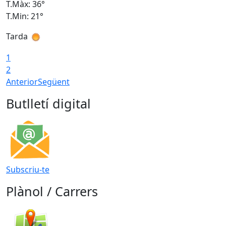
T.Màx: 36°
T
T.Min: 21°
T
Tarda
T
1
2
Anterior
Següent
Butlletí digital
Subscriu-te
Plànol / Carrers