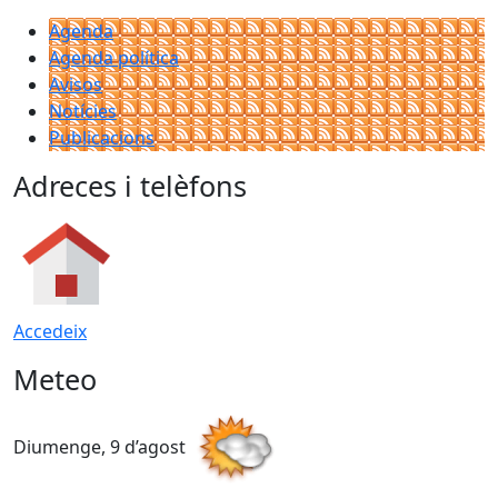
Agenda
Agenda política
Avisos
Notícies
Publicacions
Adreces i telèfons
Accedeix
Meteo
Diumenge, 9 d’agost
D