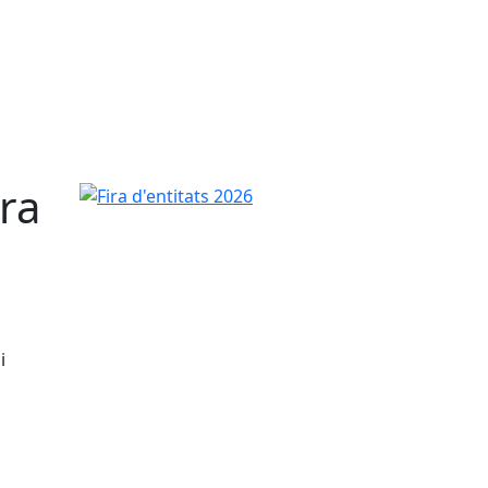
ira
Fira d'entitats 2026
i