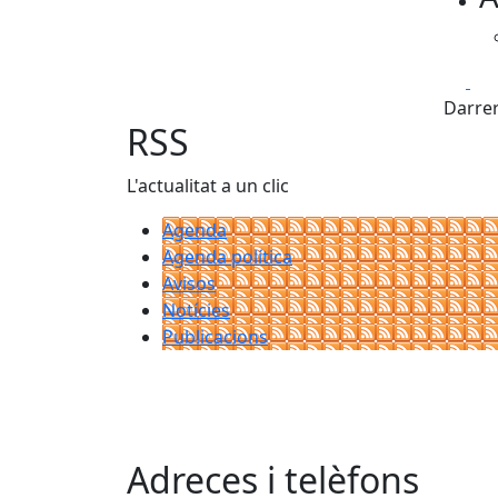
Fa
Darrer
RSS
L'actualitat a un clic
Agenda
Agenda política
Avisos
Notícies
Publicacions
Adreces i telèfons