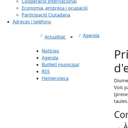
Cooperació Internacional
Economia, empresa i ocupació
Participació Ciutadana
Adreces i telèfons
Agenda
Actualitat
Pr
Notícies
Agenda
d'
Butlletí municipal
RSS
Hemeroteca
Diumen
Vols p
(prese
taules
Con
À