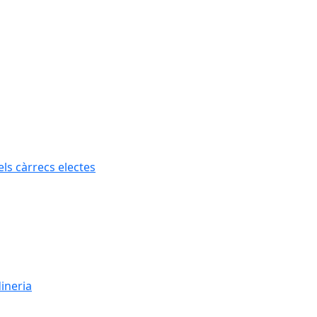
els càrrecs electes
dineria