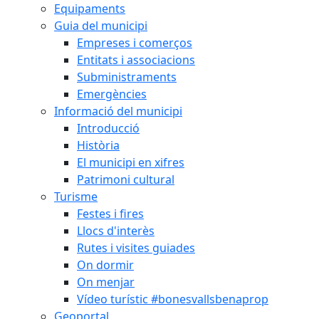
Equipaments
Guia del municipi
Empreses i comerços
Entitats i associacions
Subministraments
Emergències
Informació del municipi
Introducció
Història
El municipi en xifres
Patrimoni cultural
Turisme
Festes i fires
Llocs d'interès
Rutes i visites guiades
On dormir
On menjar
Vídeo turístic #bonesvallsbenaprop
Geoportal