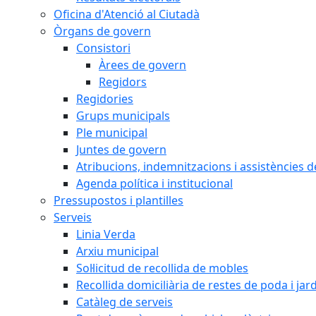
Oficina d'Atenció al Ciutadà
Òrgans de govern
Consistori
Àrees de govern
Regidors
Regidories
Grups municipals
Ple municipal
Juntes de govern
Atribucions, indemnitzacions i assistències d
Agenda política i institucional
Pressupostos i plantilles
Serveis
Linia Verda
Arxiu municipal
Sol·licitud de recollida de mobles
Recollida domiciliària de restes de poda i jar
Catàleg de serveis