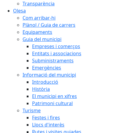
Transparència
Olesa
Com arribar-hi
Plànol / Guia de carrers
Equipaments
Guia del municipi
Empreses i comerços
Entitats i associacions
Subministraments
Emergències
Informació del municipi
Introducció
Història
El municipi en xifres
Patrimoni cultural
Turisme
Festes i fires
Llocs d'interès
Rutes i visites guiades