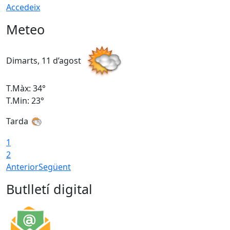
Accedeix
Meteo
Dimarts, 11 d’agost
D
T.Màx: 34°
T
T.Min: 23°
T
Tarda
1
2
Anterior
Següent
Butlletí digital