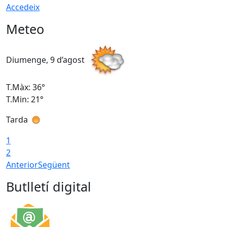
Accedeix
Meteo
Diumenge, 9 d’agost
D
T.Màx: 36°
T
T.Min: 21°
T
Tarda
T
1
2
Anterior
Següent
Butlletí digital