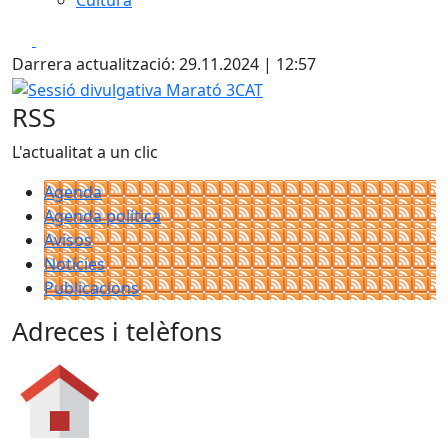
Cultura
Facebook
X
Darrera actualització: 29.11.2024 | 12:57
Sessió divulgativa Marató 3CAT
RSS
L'actualitat a un clic
Agenda
Agenda política
Avisos
Notícies
Publicacions
Adreces i telèfons