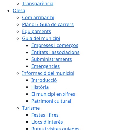
Transparència
Olesa
Com arribar-hi
Plànol / Guia de carrers
Equipaments
Guia del municipi
Empreses i comerços
Entitats i associacions
Subministraments
Emergències
Informació del municipi
Introducció
Història
El municipi en xifres
Patrimoni cultural
Turisme
Festes i fires
Llocs d'interès
Rutes i visites guiades