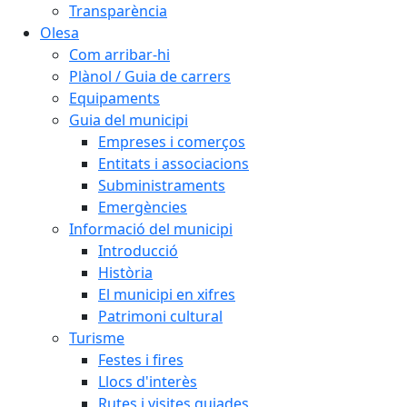
Transparència
Olesa
Com arribar-hi
Plànol / Guia de carrers
Equipaments
Guia del municipi
Empreses i comerços
Entitats i associacions
Subministraments
Emergències
Informació del municipi
Introducció
Història
El municipi en xifres
Patrimoni cultural
Turisme
Festes i fires
Llocs d'interès
Rutes i visites guiades