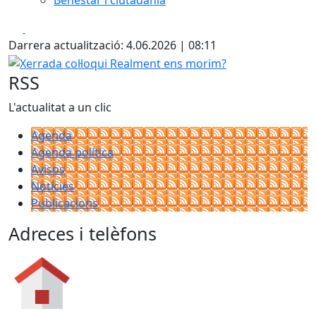
Benestar i ciutadania
Facebook
X
Darrera actualització: 4.06.2026 | 08:11
Xerrada col·loqui Realment ens morim?
RSS
L'actualitat a un clic
Agenda
Agenda política
Avisos
Notícies
Publicacions
Adreces i telèfons