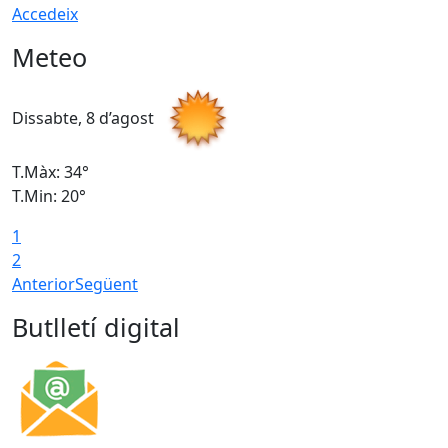
Accedeix
Meteo
Dissabte, 8 d’agost
D
T.Màx: 34°
T
T.Min: 20°
T
1
2
Anterior
Següent
Butlletí digital