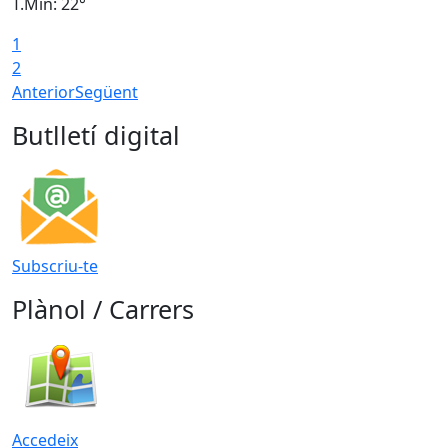
T.Min: 22°
T
1
2
Anterior
Següent
Butlletí digital
Subscriu-te
Plànol / Carrers
Accedeix