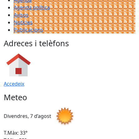
Agenda
Agenda política
Avisos
Notícies
Publicacions
Adreces i telèfons
Accedeix
Meteo
Divendres, 7 d’agost
D
T.Màx: 33°
T