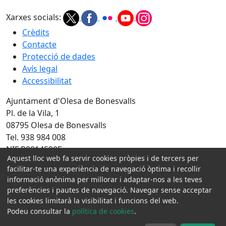
Xarxes socials:
Crèdits
Contacte
Protecció de dades
Avís legal
Accessibilitat
Ajuntament d'Olesa de Bonesvalls
Pl. de la Vila, 1
08795 Olesa de Bonesvalls
Tel. 938 984 008
NIF P0814500E
Aquest lloc web fa servir cookies pròpies i de tercers per
facilitar-te una experiència de navegació òptima i recollir
Amb la col·laboració de:
informació anònima per millorar i adaptar-nos a les teves
preferències i pautes de navegació. Navegar sense acceptar
les cookies limitarà la visibilitat i funcions del web.
Podeu consultar la
política de cookies
.