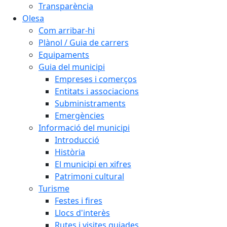
Transparència
Olesa
Com arribar-hi
Plànol / Guia de carrers
Equipaments
Guia del municipi
Empreses i comerços
Entitats i associacions
Subministraments
Emergències
Informació del municipi
Introducció
Història
El municipi en xifres
Patrimoni cultural
Turisme
Festes i fires
Llocs d'interès
Rutes i visites guiades