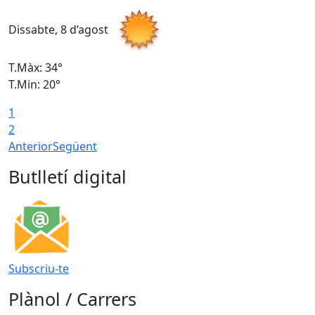
Dissabte, 8 d’agost
D
T.Màx: 34°
T
T.Min: 20°
T
1
2
Anterior
Següent
Butlletí digital
Subscriu-te
Plànol / Carrers