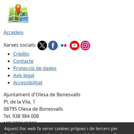
Accedeix
Xarxes socials:
Crèdits
Contacte
Protecció de dades
Avís legal
Accessibilitat
Ajuntament d'Olesa de Bonesvalls
Pl. de la Vila, 1
08795 Olesa de Bonesvalls
Tel. 938 984 008
NIF P0814500E
Aquest lloc web fa servir cookies pròpies i de tercers per