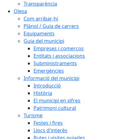
Transparència
Olesa
Com arribar-hi
Plànol / Guia de carrers
Equipaments
Guia del municipi
Empreses i comerços
Entitats i associacions
Subministraments
Emergències
Informació del municipi
Introducció
Història
El municipi en xifres
Patrimoni cultural
Turisme
Festes i fires
Llocs d'interès
Rutes i visites guiades