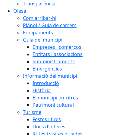
Transparència
Olesa
Com arribar-hi
Plànol / Guia de carrers
Equipaments
Guia del municipi
Empreses i comerços
Entitats i associacions
Subministraments
Emergències
Informació del municipi
Introducció
Història
El municipi en xifres
Patrimoni cultural
Turisme
Festes i fires
Llocs d'interès
Rutes i visites guiades