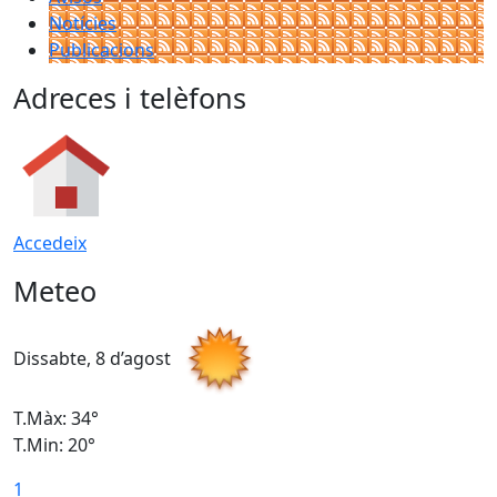
Notícies
Publicacions
Adreces i telèfons
Accedeix
Meteo
Dissabte, 8 d’agost
D
T.Màx: 34°
T
T.Min: 20°
T
1