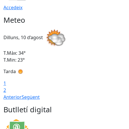
Accedeix
Meteo
Dilluns, 10 d’agost
D
T.Màx: 34°
T
T.Min: 23°
T
Tarda
T
1
2
Anterior
Següent
Butlletí digital