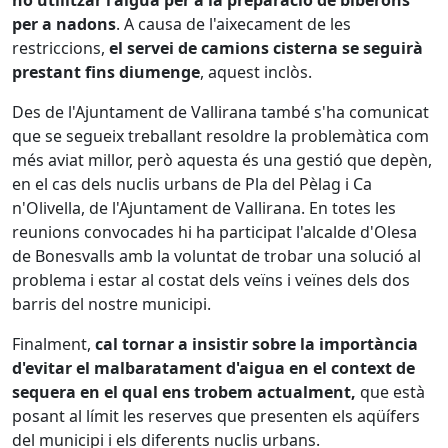
no utilitzar l'aigua per a la preparació de biberons
per a nadons
. A causa de l'aixecament de les
restriccions,
el servei de camions cisterna se seguirà
prestant fins diumenge
, aquest inclòs.
Des de l'Ajuntament de Vallirana també s'ha comunicat
que se segueix treballant resoldre la problemàtica com
més aviat millor, però aquesta és una gestió que depèn,
en el cas dels nuclis urbans de Pla del Pèlag i Ca
n'Olivella, de l'Ajuntament de Vallirana. En totes les
reunions convocades hi ha participat l'alcalde d'Olesa
de Bonesvalls amb la voluntat de trobar una solució al
problema i estar al costat dels veïns i veïnes dels dos
barris del nostre municipi.
Finalment,
cal tornar a insistir sobre la importància
d'evitar el malbaratament d'aigua en el context de
sequera en el qual ens trobem actualment,
que està
posant al límit les reserves que presenten els aqüífers
del municipi i els diferents nuclis urbans.