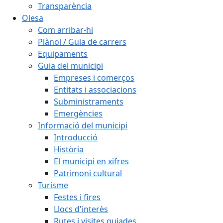
Transparència
Olesa
Com arribar-hi
Plànol / Guia de carrers
Equipaments
Guia del municipi
Empreses i comerços
Entitats i associacions
Subministraments
Emergències
Informació del municipi
Introducció
Història
El municipi en xifres
Patrimoni cultural
Turisme
Festes i fires
Llocs d'interès
Rutes i visites guiades