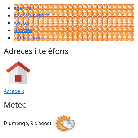
Agenda
Agenda política
Avisos
Notícies
Publicacions
Adreces i telèfons
Accedeix
Meteo
Diumenge, 9 d’agost
D