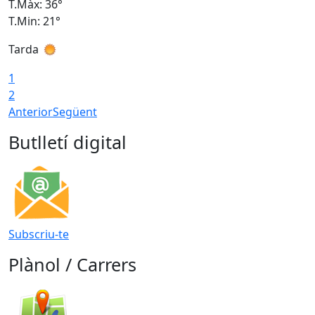
T.Màx: 36°
T
T.Min: 21°
T
Tarda
T
1
2
Anterior
Següent
Butlletí digital
Subscriu-te
Plànol / Carrers