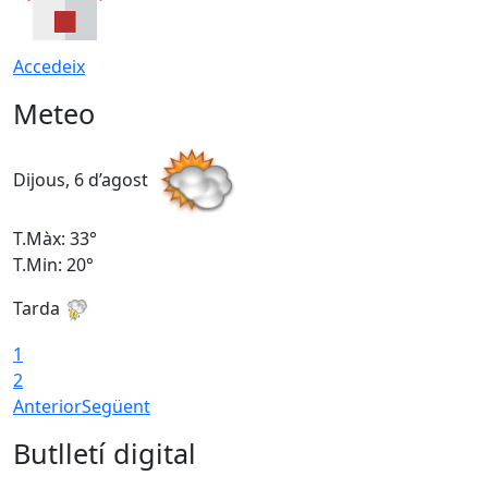
Accedeix
Meteo
Dijous, 6 d’agost
D
T.Màx: 33°
T
T.Min: 20°
T
Tarda
1
2
Anterior
Següent
Butlletí digital