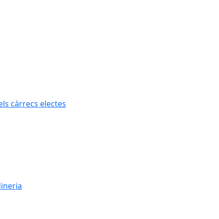
els càrrecs electes
dineria