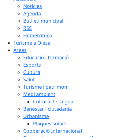
Notícies
Agenda
Butlletí municipal
RSS
Hemeroteca
Turisme a Olesa
Àrees
Educació i formació
Esports
Cultura
Salut
Turisme i patrimoni
Medi ambient
Cultura de l'aigua
Benestar i ciutadania
Urbanisme
Plaques solars
Cooperació Internacional