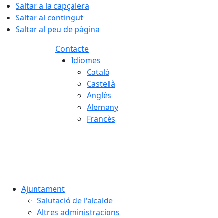
Saltar a la capçalera
Saltar al contingut
Saltar al peu de pàgina
Contacte
Idiomes
Català
Castellà
Anglès
Alemany
Francès
07.08.2026 | 00:39
Ajuntament
Salutació de l'alcalde
Altres administracions