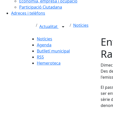
Economia, empresa i ocupació
Participació Ciutadana
Adreces i telèfons
Notícies
Actualitat
En
Notícies
Agenda
Ra
Butlletí municipal
RSS
Hemeroteca
Dimecr
Des de
l'emis
El pas
ser en
sèrie 
denom