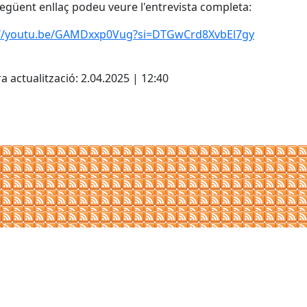
següent enllaç podeu veure l'entrevista completa:
://youtu.be/GAMDxxp0Vug?si=DTGwCrd8XvbEl7gy
cebook
X
a actualització: 2.04.2025 | 12:40