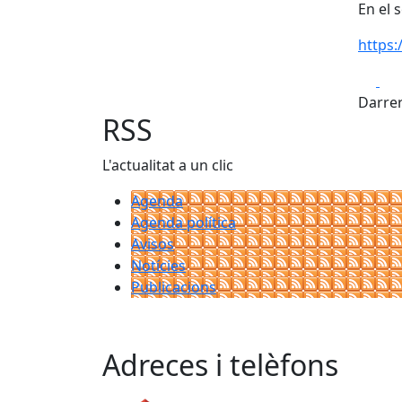
En el 
https
Fa
Darrer
RSS
L'actualitat a un clic
Agenda
Agenda política
Avisos
Notícies
Publicacions
Adreces i telèfons