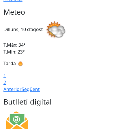
Meteo
Dilluns, 10 d’agost
D
T.Màx: 34°
T
T.Min: 23°
T
Tarda
T
1
2
Anterior
Següent
Butlletí digital