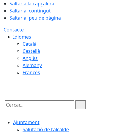
Saltar a la capçalera
Saltar al contingut
Saltar al peu de pàgina
Contacte
Idiomes
Català
Castellà
Anglès
Alemany
Francès
10.08.2026 | 06:10
Cercar:
Ajuntament
Salutació de l'alcalde