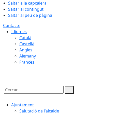
Saltar a la capçalera
Saltar al contingut
Saltar al peu de pàgina
Contacte
Idiomes
Català
Castellà
Anglès
Alemany
Francès
08.08.2026 | 10:55
Cercar:
Ajuntament
Salutació de l'alcalde