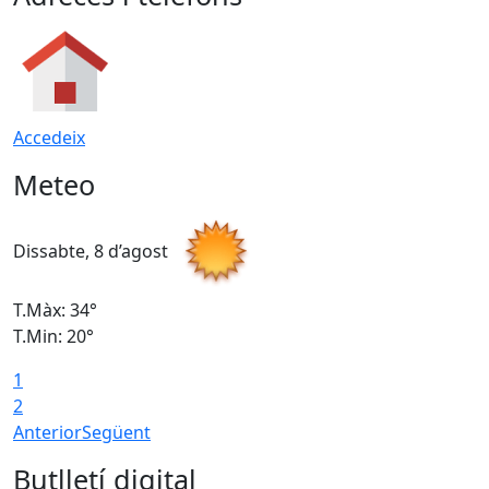
Accedeix
Meteo
Dissabte, 8 d’agost
D
T.Màx: 34°
T
T.Min: 20°
T
1
2
Anterior
Següent
Butlletí digital