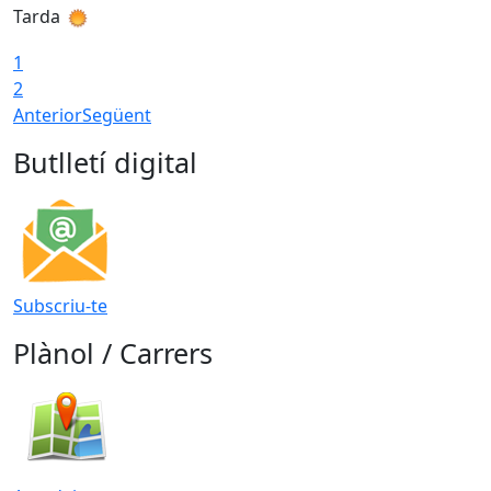
Tarda
T
1
2
Anterior
Següent
Butlletí digital
Subscriu-te
Plànol / Carrers