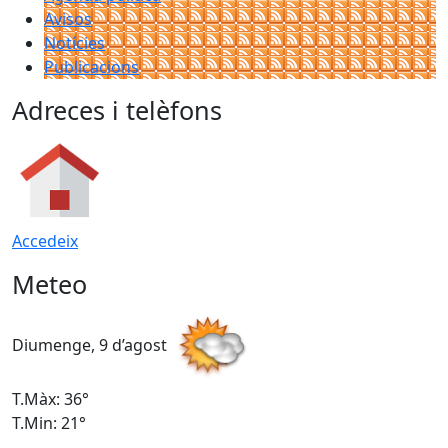
Avisos
Notícies
Publicacions
Adreces i telèfons
Accedeix
Meteo
Diumenge, 9 d’agost
D
T.Màx: 36°
T
T.Min: 21°
T