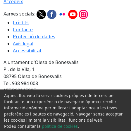
Accedeix
Xarxes socials:
Crèdits
Contacte
Protecció de dades
Avís legal
Accessibilitat
Ajuntament d'Olesa de Bonesvalls
Pl. de la Vila, 1
08795 Olesa de Bonesvalls
Tel. 938 984 008
NIF P0814500E
Aquest lloc web fa servir cookies pròpies i de tercers per
facilitar-te una experiència de navegació òptima i recollir
Amb la col·laboració de:
informació anònima per millorar i adaptar-nos a les teves
preferències i pautes de navegació. Navegar sense acceptar
les cookies limitarà la visibilitat i funcions del web.
Podeu consultar la
política de cookies
.