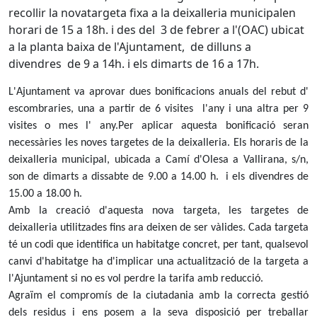
recollir la novatargeta fixa a la deixalleria municipalen
horari de 15 a 18h. i des del 3 de febrer a l'(OAC) ubicat
a la planta baixa de l'Ajuntament, de dilluns a
divendres de 9 a 14h. i els dimarts de 16 a 17h.
L'Ajuntament va aprovar dues bonificacions anuals del rebut d'
escombraries, una a partir de 6 visites l'any i una altra per 9
visites o mes l' any.Per aplicar aquesta bonificació seran
necessàries les noves targetes de la deixalleria. Els horaris de la
deixalleria municipal, ubicada a Camí d'Olesa a Vallirana, s/n,
son de dimarts a dissabte de 9.00 a 14.00 h. i els divendres de
15.00 a 18.00 h.
Amb la creació d'aquesta nova targeta, les targetes de
deixalleria utilitzades fins ara deixen de ser vàlides. Cada targeta
té un codi que identifica un habitatge concret, per tant, qualsevol
canvi d'habitatge ha d'implicar una actualització de la targeta a
l'Ajuntament si no es vol perdre la tarifa amb reducció.
Agraïm el compromís de la ciutadania amb la correcta gestió
dels residus i ens posem a la seva disposició per treballar