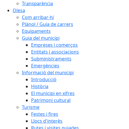
Transparència
Olesa
Com arribar-hi
Plànol / Guia de carrers
Equipaments
Guia del municipi
Empreses i comerços
Entitats i associacions
Subministraments
Emergències
Informació del municipi
Introducció
Història
El municipi en xifres
Patrimoni cultural
Turisme
Festes i fires
Llocs d'interès
Rutes i visites guiades