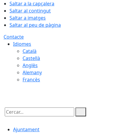
Saltar a la capçalera
Saltar al contingut
Saltar a imatges
Saltar al peu de pàgina
Contacte
Idiomes
Català
Castellà
Anglès
Alemany
Francès
09.08.2026 | 06:56
Cercar:
Ajuntament