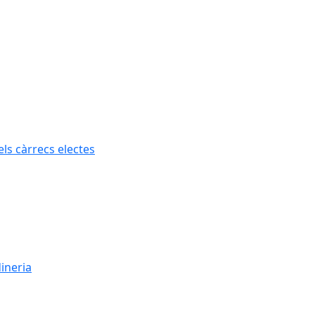
els càrrecs electes
dineria