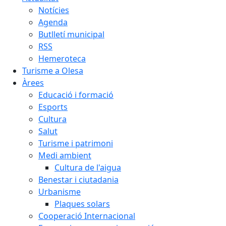
Notícies
Agenda
Butlletí municipal
RSS
Hemeroteca
Turisme a Olesa
Àrees
Educació i formació
Esports
Cultura
Salut
Turisme i patrimoni
Medi ambient
Cultura de l'aigua
Benestar i ciutadania
Urbanisme
Plaques solars
Cooperació Internacional