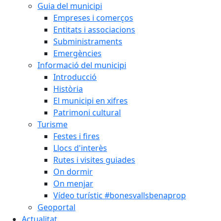
Guia del municipi
Empreses i comerços
Entitats i associacions
Subministraments
Emergències
Informació del municipi
Introducció
Història
El municipi en xifres
Patrimoni cultural
Turisme
Festes i fires
Llocs d'interès
Rutes i visites guiades
On dormir
On menjar
Vídeo turístic #bonesvallsbenaprop
Geoportal
Actualitat