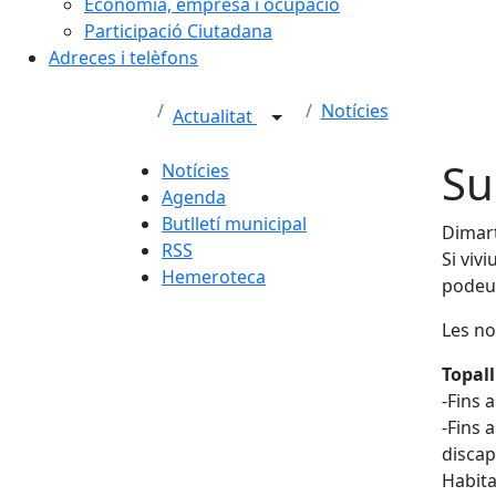
Economia, empresa i ocupació
Participació Ciutadana
Adreces i telèfons
Notícies
Actualitat
Su
Notícies
Agenda
Butlletí municipal
Dimart
RSS
Si viv
Hemeroteca
podeu 
Les no
Topall
-Fins 
-Fins 
discap
Habita