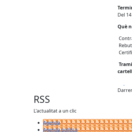
Termi
Del 14 
Què n
Contra
Rebuts
Certif
Tramit
cartell
Fa
Darrer
RSS
L'actualitat a un clic
Agenda
Agenda política