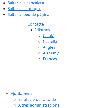
Saltar a la capçalera
Saltar al contingut
Saltar al peu de pàgina
Contacte
Idiomes
Català
Castellà
Anglès
Alemany
Francès
07.08.2026 | 15:56
Ajuntament
Salutació de l'alcalde
Altres administracions