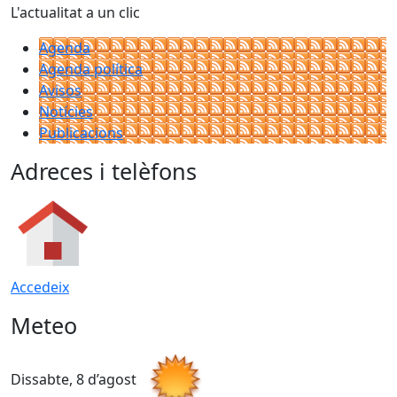
L'actualitat a un clic
Agenda
Agenda política
Avisos
Notícies
Publicacions
Adreces i telèfons
Accedeix
Meteo
Dissabte, 8 d’agost
D