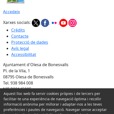
Accedeix
Xarxes socials:
Crèdits
Contacte
Protecció de dades
Avís legal
Accessibilitat
Ajuntament d'Olesa de Bonesvalls
Pl. de la Vila, 1
08795 Olesa de Bonesvalls
Tel. 938 984 008
NIF P0814500E
Aquest lloc web fa servir cookies pròpies i de tercers per
Amb la col·laboració de:
facilitar-te una experiència de navegació òptima i recollir
informació anònima per millorar i adaptar-nos a les teves
preferències i pautes de navegació. Navegar sense acceptar