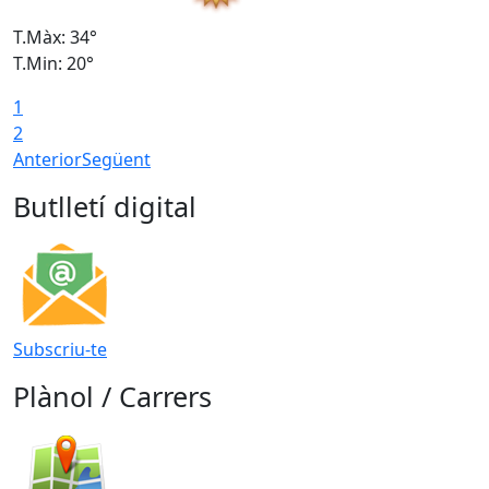
T.Màx: 34°
T
T.Min: 20°
T
1
2
Anterior
Següent
Butlletí digital
Subscriu-te
Plànol / Carrers