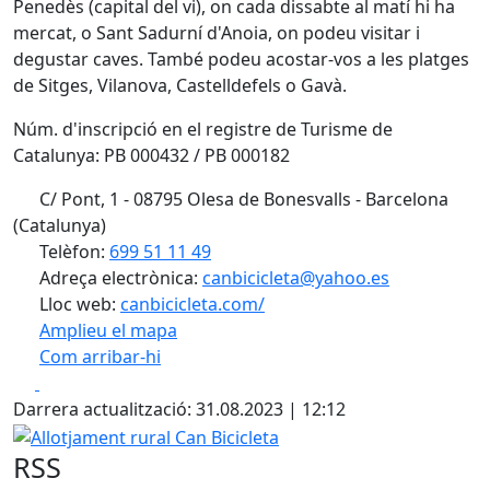
Penedès (capital del vi), on cada dissabte al matí hi ha
mercat, o Sant Sadurní d'Anoia, on podeu visitar i
degustar caves. També podeu acostar-vos a les platges
de Sitges, Vilanova, Castelldefels o Gavà.
Núm. d'inscripció en el registre de Turisme de
Catalunya: PB 000432 / PB 000182
C/ Pont, 1 - 08795 Olesa de Bonesvalls - Barcelona
(Catalunya)
Telèfon:
699 51 11 49
Adreça electrònica:
canbicicleta@yahoo.es
Lloc web:
canbicicleta.com/
Amplieu el mapa
Com arribar-hi
Leaflet
| ©
OpenStreetMap
contributors
Facebook
X
+
Darrera actualització: 31.08.2023 | 12:12
−
Allotjament rural Can Bicicleta
RSS