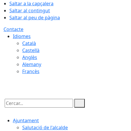
Saltar a la capçalera
Saltar al contingut
Saltar al peu de pàgina
Contacte
Idiomes
Català
Castellà
Anglès
Alemany
Francès
07.08.2026 | 22:32
Cercar:
Ajuntament
Salutació de l'alcalde