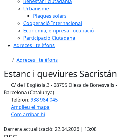
Benestar i ciutadania
Urbanisme
Plaques solars
Cooperació Internacional
Economia, empresa i ocupació
Participació Ciutadana
Adreces i telèfons
Adreces i telèfons
Estanc i queviures Sacristán
C/ de l´Església,3 - 08795 Olesa de Bonesvalls -
Barcelona (Catalunya)
Telèfon:
938 984 045
Amplieu el mapa
Com arribar-hi
Leaflet
| ©
OpenStreetMap
contributors
Facebook
X
+
Darrera actualització: 22.04.2026 | 13:08
−