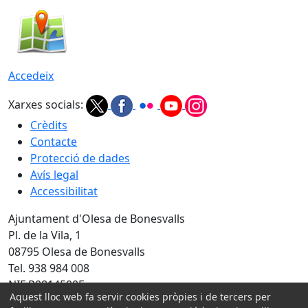
Accedeix
Xarxes socials:
Crèdits
Contacte
Protecció de dades
Avís legal
Accessibilitat
Ajuntament d'Olesa de Bonesvalls
Pl. de la Vila, 1
08795 Olesa de Bonesvalls
Tel. 938 984 008
NIF P0814500E
Aquest lloc web fa servir cookies pròpies i de tercers per