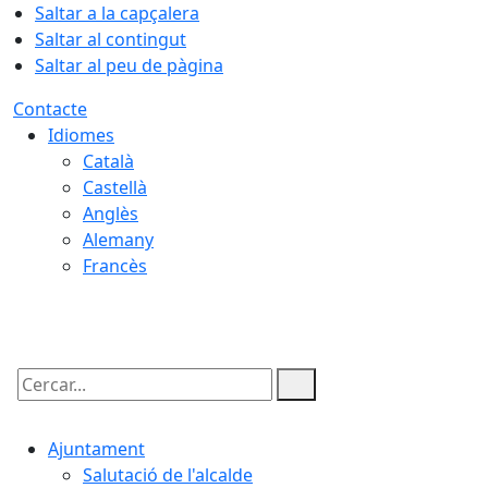
Saltar a la capçalera
Saltar al contingut
Saltar al peu de pàgina
Contacte
Idiomes
Català
Castellà
Anglès
Alemany
Francès
06.08.2026 | 06:46
Cercar:
Ajuntament
Salutació de l'alcalde