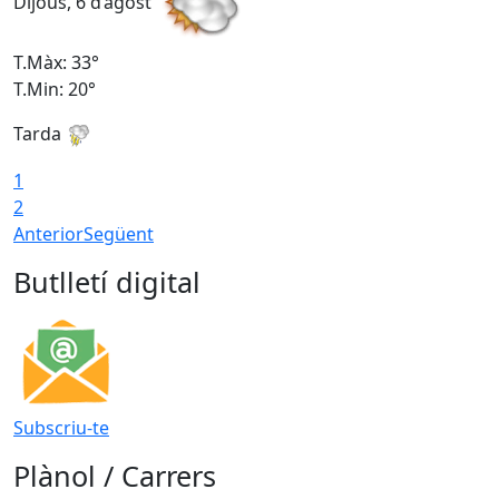
Dijous, 6 d’agost
D
T.Màx: 33°
T
T.Min: 20°
T
Tarda
1
2
Anterior
Següent
Butlletí digital
Subscriu-te
Plànol / Carrers