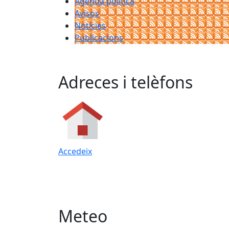
Agenda política
Avisos
Notícies
Publicacions
Adreces i telèfons
Accedeix
Meteo