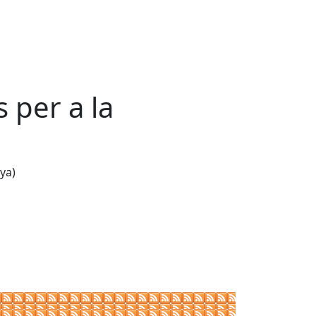
 per a la
ya)