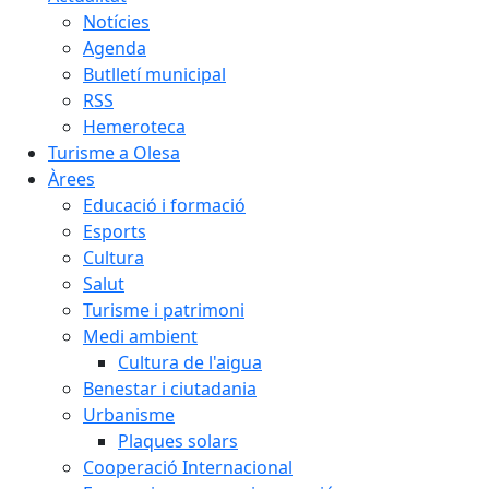
Notícies
Agenda
Butlletí municipal
RSS
Hemeroteca
Turisme a Olesa
Àrees
Educació i formació
Esports
Cultura
Salut
Turisme i patrimoni
Medi ambient
Cultura de l'aigua
Benestar i ciutadania
Urbanisme
Plaques solars
Cooperació Internacional