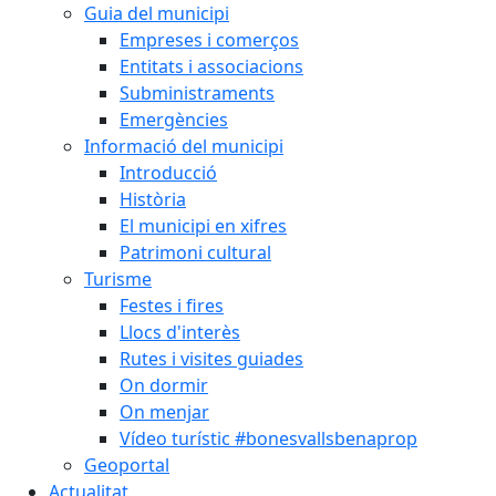
Guia del municipi
Empreses i comerços
Entitats i associacions
Subministraments
Emergències
Informació del municipi
Introducció
Història
El municipi en xifres
Patrimoni cultural
Turisme
Festes i fires
Llocs d'interès
Rutes i visites guiades
On dormir
On menjar
Vídeo turístic #bonesvallsbenaprop
Geoportal
Actualitat