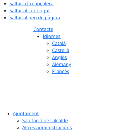
Saltar a la capçalera
Saltar al contingut
Saltar al peu de pàgina
Contacte
Idiomes
Català
Castellà
Anglès
Alemany
Francès
07.08.2026 | 09:41
Ajuntament
Salutació de l'alcalde
Altres administracions