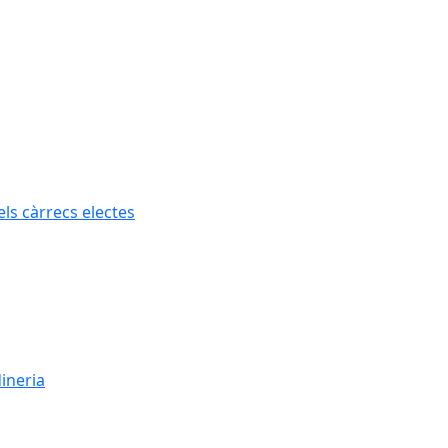
els càrrecs electes
dineria