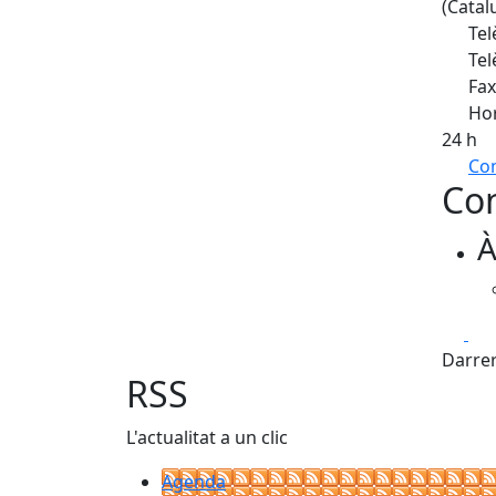
(Catal
Tel
Tel
Fax
Hor
24 h
Com
Con
+
À
−
Fa
Darrer
RSS
L'actualitat a un clic
Agenda