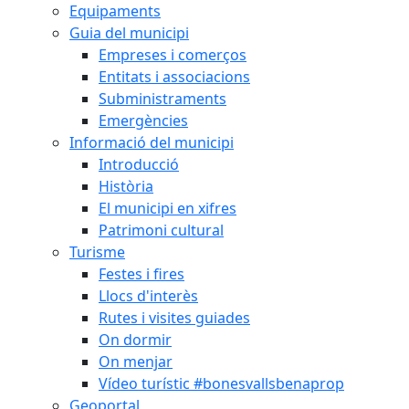
Equipaments
Guia del municipi
Empreses i comerços
Entitats i associacions
Subministraments
Emergències
Informació del municipi
Introducció
Història
El municipi en xifres
Patrimoni cultural
Turisme
Festes i fires
Llocs d'interès
Rutes i visites guiades
On dormir
On menjar
Vídeo turístic #bonesvallsbenaprop
Geoportal