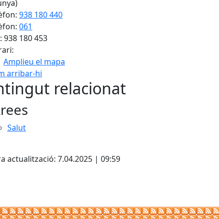
unya)
èfon:
938 180 440
èfon:
061
: 938 180 453
ari:
Amplieu el mapa
 arribar-hi
Leaflet
| ©
OpenStreetMap
con
tingut relacionat
rees
Salut
cebook
X
a actualització: 7.04.2025 | 09:59