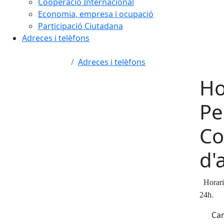
Cooperació Internacional
Economia, empresa i ocupació
Participació Ciutadana
Adreces i telèfons
Adreces i telèfons
Ho
Pe
Co
d'
Horari 
24h.
Car