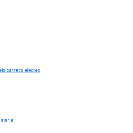
els càrrecs electes
dineria