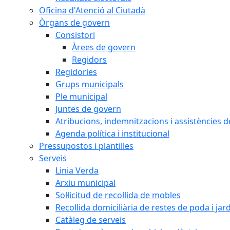
Oficina d'Atenció al Ciutadà
Òrgans de govern
Consistori
Àrees de govern
Regidors
Regidories
Grups municipals
Ple municipal
Juntes de govern
Atribucions, indemnitzacions i assistències d
Agenda política i institucional
Pressupostos i plantilles
Serveis
Linia Verda
Arxiu municipal
Sol·licitud de recollida de mobles
Recollida domiciliària de restes de poda i jar
Catàleg de serveis