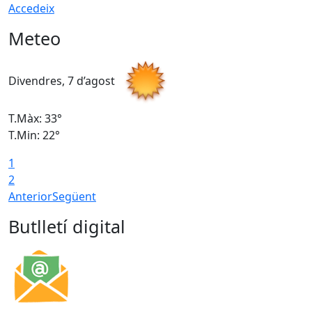
Accedeix
Meteo
Divendres, 7 d’agost
D
T.Màx: 33°
T
T.Min: 22°
T
1
2
Anterior
Següent
Butlletí digital