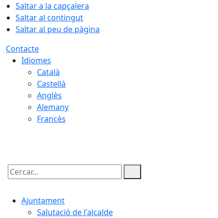
Saltar a la capçalera
Saltar al contingut
Saltar al peu de pàgina
Contacte
Idiomes
Català
Castellà
Anglès
Alemany
Francès
07.08.2026 | 04:02
Cercar:
Ajuntament
Salutació de l'alcalde