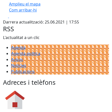
Amplieu el mapa
Com arribar-hi
Leaflet
| ©
OpenStreetMap
contributors
Facebook
X
+
Darrera actualització: 25.06.2021 | 17:55
−
RSS
L'actualitat a un clic
Agenda
Agenda política
Avisos
Notícies
Publicacions
Adreces i telèfons