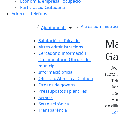
Economia, empresa i ocupació
Participació Ciutadana
Adreces i telèfons
Altres administrac
Ajuntament
Ma
Salutació de l'alcalde
Altres administracions
Ga
Cercador d'Informació i
Documentació Oficials del
municipi
Av. 
Informació oficial
(Catal
Oficina d'Atenció al Ciutadà
Tel
Òrgans de govern
Adr
Pressupostos i plantilles
Llo
Serveis
Hor
Seu electrònica
de dil
Transparència
Com