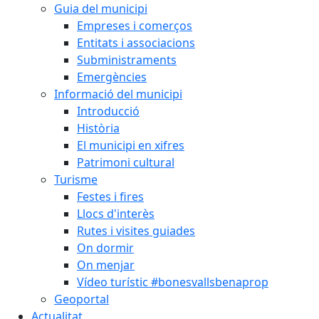
Guia del municipi
Empreses i comerços
Entitats i associacions
Subministraments
Emergències
Informació del municipi
Introducció
Història
El municipi en xifres
Patrimoni cultural
Turisme
Festes i fires
Llocs d'interès
Rutes i visites guiades
On dormir
On menjar
Vídeo turístic #bonesvallsbenaprop
Geoportal
Actualitat