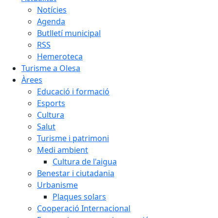
Notícies
Agenda
Butlletí municipal
RSS
Hemeroteca
Turisme a Olesa
Àrees
Educació i formació
Esports
Cultura
Salut
Turisme i patrimoni
Medi ambient
Cultura de l'aigua
Benestar i ciutadania
Urbanisme
Plaques solars
Cooperació Internacional