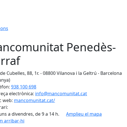
ions
ncomunitat Penedès-
rraf
de Cubelles, 88, 1r. - 08800 Vilanova i la Geltrú - Barcelona
unya)
èfon:
938 100 698
eça electrònica:
info@mancomunitat.cat
c web:
mancomunitat.cat/
ari:
luns a divendres, de 9 a 14 h.
Amplieu el mapa
 arribar-hi
Leaflet
| ©
OpenStreetMap
con