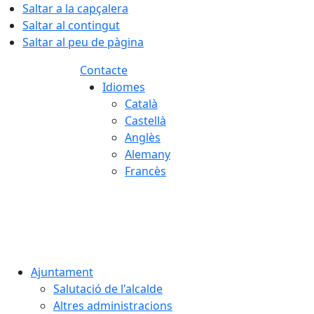
Saltar a la capçalera
Saltar al contingut
Saltar al peu de pàgina
Contacte
Idiomes
Català
Castellà
Anglès
Alemany
Francès
07.08.2026 | 11:37
Ajuntament
Salutació de l'alcalde
Altres administracions