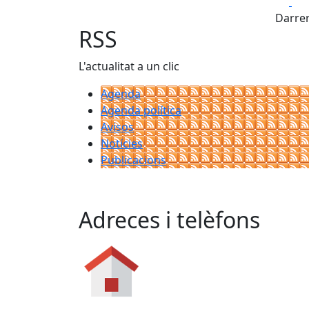
Fa
+
Darrer
−
RSS
L'actualitat a un clic
Agenda
Agenda política
Avisos
Notícies
Publicacions
Adreces i telèfons