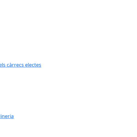
els càrrecs electes
dineria