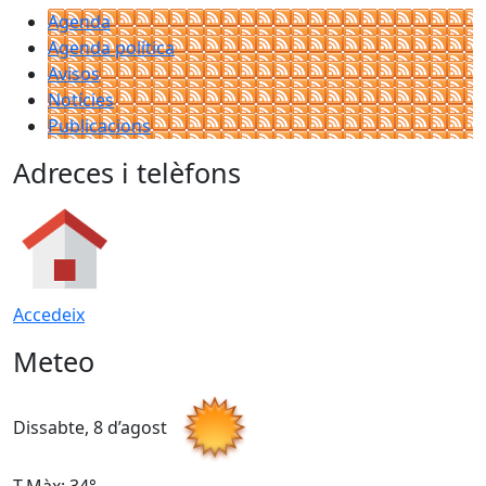
Agenda
Agenda política
Avisos
Notícies
Publicacions
Adreces i telèfons
Accedeix
Meteo
Dissabte, 8 d’agost
D
T.Màx: 34°
T