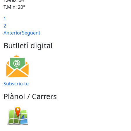
T.Min: 20°
T
1
2
Anterior
Següent
Butlletí digital
Subscriu-te
Plànol / Carrers