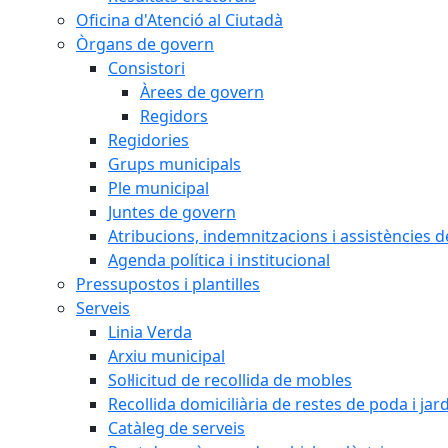
Oficina d'Atenció al Ciutadà
Òrgans de govern
Consistori
Àrees de govern
Regidors
Regidories
Grups municipals
Ple municipal
Juntes de govern
Atribucions, indemnitzacions i assistències d
Agenda política i institucional
Pressupostos i plantilles
Serveis
Linia Verda
Arxiu municipal
Sol·licitud de recollida de mobles
Recollida domiciliària de restes de poda i jar
Catàleg de serveis