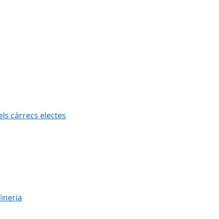
els càrrecs electes
dineria