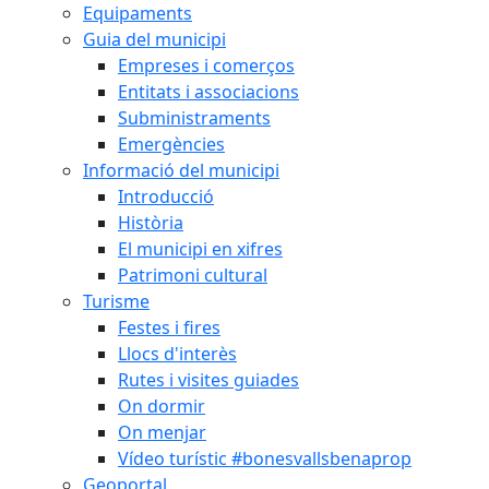
Equipaments
Guia del municipi
Empreses i comerços
Entitats i associacions
Subministraments
Emergències
Informació del municipi
Introducció
Història
El municipi en xifres
Patrimoni cultural
Turisme
Festes i fires
Llocs d'interès
Rutes i visites guiades
On dormir
On menjar
Vídeo turístic #bonesvallsbenaprop
Geoportal