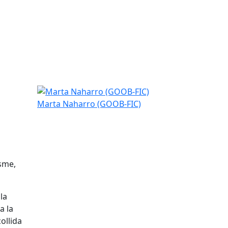
Marta Naharro (GOOB-FIC)
Marta Naharro (GOOB-FIC)
sme,
 la
a la
collida