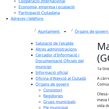
Cooperació Internacional
Economia, empresa i ocupació
Participació Ciutadana
Adreces i telèfons
Ajuntament
Òrgans de gover
Ma
Salutació de l'alcalde
Altres administracions
(G
Cercador d'Informació i
Documentació Oficials del
municipi
1a tin
Informació oficial
Oficina d'Atenció al Ciutadà
A càrr
Òrgans de govern
Comuni
Consistori
Olesa d
Regidories
meva f
Grups municipals
vida de
Ple municipal