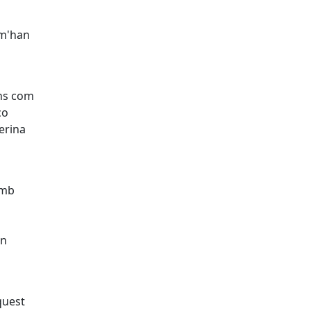
 m'han
ans com
co
erina
amb
en
quest