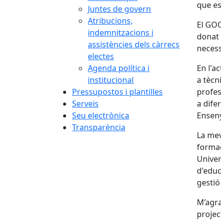
que es
Juntes de govern
Atribucions,
El GOO
indemnitzacions i
donat 
assistències dels càrrecs
necessi
electes
Agenda política i
En l'a
institucional
a tècn
Pressupostos i plantilles
profes
Serveis
a dife
Seu electrònica
Enseny
Transparència
La mev
formac
Univer
d'educ
gestió
M’agra
projec