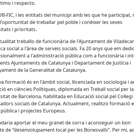
timo i respecto.
B-FIC, i les entitats del municipi amb les que he participat,
l'oportunitat de treballar pel poble i conèixer les seves
tats i prioritats.
ctualitat treballo de funcionària de l'Ajuntament de Viladec
ica social a l'àrea de serveis socials. Fa 20 anys que em dedi
sionalment a l'administració pública com a funcionària i int
rents Ajuntaments de Catalunya i Departament de Justícia i
ament de la Generalitat de Catalunya.
a formació és en l'àmbit social, llicenciada en sociologia i 
ió en ciències Polítiques, diplomada en Treball social per la
sitat de Barcelona, habilitada en Educació social pel Col·legi
adors socials de Catalunya. Actualment, realitzo formació 
 pública i projectes Europeus.
daria aportar el meu granet de sorra i aconseguir un bon
te de “desenvolupament local per les Bonesvalls”. Per mi, a