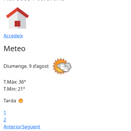
Accedeix
Meteo
Diumenge, 9 d’agost
D
T.Màx: 36°
T
T.Min: 21°
T
Tarda
T
1
2
Anterior
Següent