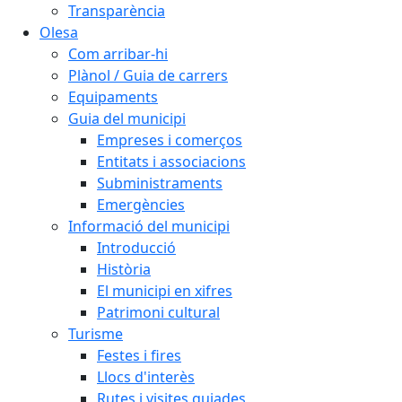
Transparència
Olesa
Com arribar-hi
Plànol / Guia de carrers
Equipaments
Guia del municipi
Empreses i comerços
Entitats i associacions
Subministraments
Emergències
Informació del municipi
Introducció
Història
El municipi en xifres
Patrimoni cultural
Turisme
Festes i fires
Llocs d'interès
Rutes i visites guiades