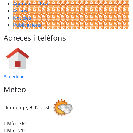
Agenda política
Avisos
Notícies
Publicacions
Adreces i telèfons
Accedeix
Meteo
Diumenge, 9 d’agost
D
T.Màx: 36°
T
T.Min: 21°
T