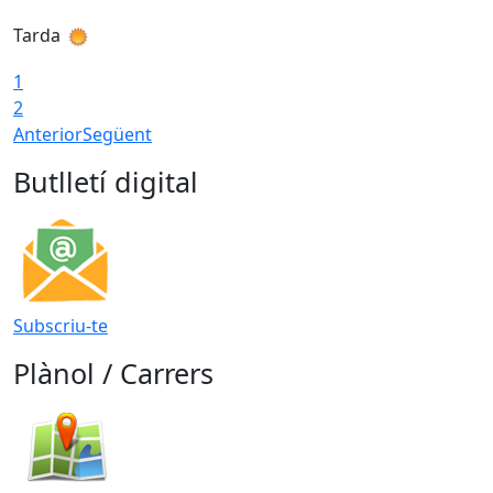
Tarda
T
1
2
Anterior
Següent
Butlletí digital
Subscriu-te
Plànol / Carrers