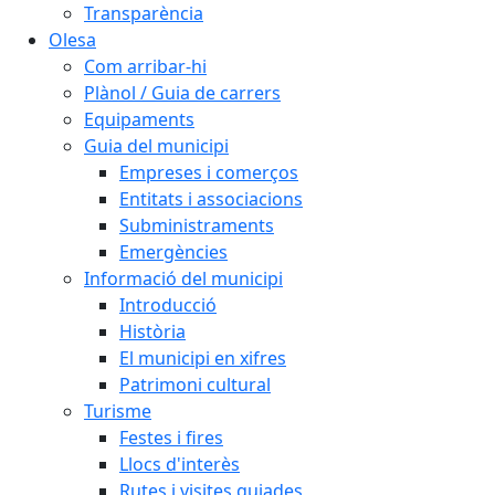
Transparència
Olesa
Com arribar-hi
Plànol / Guia de carrers
Equipaments
Guia del municipi
Empreses i comerços
Entitats i associacions
Subministraments
Emergències
Informació del municipi
Introducció
Història
El municipi en xifres
Patrimoni cultural
Turisme
Festes i fires
Llocs d'interès
Rutes i visites guiades