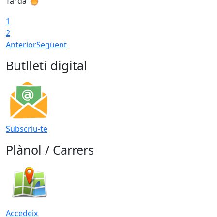
Tarda
T
1
2
Anterior
Següent
Butlletí digital
Subscriu-te
Plànol / Carrers
Accedeix