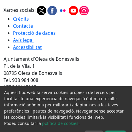
Xarxes socials:
Crèdits
Contacte
Protecció de dades
Avís legal
Accessibilitat
Ajuntament d'Olesa de Bonesvalls
Pl. de la Vila, 1
08795 Olesa de Bonesvalls
Tel. 938 984 008
NIF P0814500E
Aquest lloc web fa servir cookies pròpies i de tercers per
Amb la col·laboració de:
facilitar-te una experiència de navegació òptima i recollir
informació anònima per millorar i adaptar-nos a les teves
preferències i pautes de navegació. Navegar sense acceptar
les cookies limitarà la visibilitat i funcions del web.
Podeu consultar la
política de cookies
.