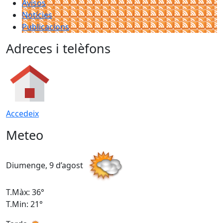
Avisos
Notícies
Publicacions
Adreces i telèfons
Accedeix
Meteo
Diumenge, 9 d’agost
D
T.Màx: 36°
T
T.Min: 21°
T