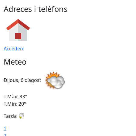
Adreces i telèfons
Accedeix
Meteo
Dijous, 6 d’agost
D
T.Màx: 33°
T
T.Min: 20°
T
Tarda
1
2