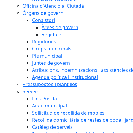
Oficina d'Atenció al Ciutadà
Òrgans de govern
Consistori
Àrees de govern
Regidors
Regidories
Grups municipals
Ple municipal
Juntes de govern
Atribucions, indemnitzacions i assistències d
Agenda política i institucional
Pressupostos i plantilles
Serveis
Linia Verda
Arxiu municipal
Sol·licitud de recollida de mobles
Recollida domiciliària de restes de poda i jar
Catàleg de serveis