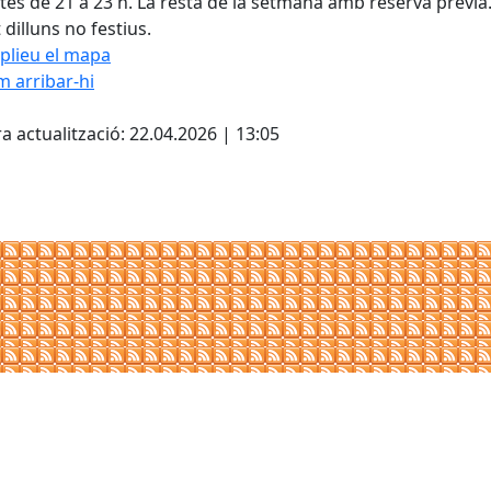
tes de 21 a 23 h. La resta de la setmana amb reserva prèvia
 dilluns no festius.
plieu el mapa
 arribar-hi
Leaflet
| ©
OpenStreetMap
con
cebook
X
a actualització: 22.04.2026 | 13:05