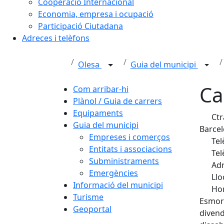
Cooperació Internacional
Economia, empresa i ocupació
Participació Ciutadana
Adreces i telèfons
Olesa
Guia del municipi
Ca
Com arribar-hi
Plànol / Guia de carrers
Equipaments
Ctr
Guia del municipi
Barcel
Empreses i comerços
Tel
Entitats i associacions
Tel
Subministraments
Adr
Emergències
Llo
Informació del municipi
Hor
Turisme
Esmorz
Geoportal
divend