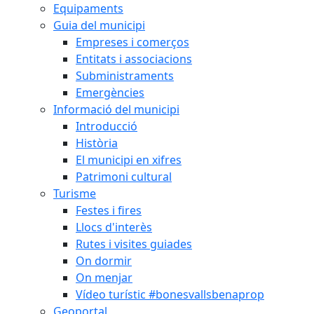
Equipaments
Guia del municipi
Empreses i comerços
Entitats i associacions
Subministraments
Emergències
Informació del municipi
Introducció
Història
El municipi en xifres
Patrimoni cultural
Turisme
Festes i fires
Llocs d'interès
Rutes i visites guiades
On dormir
On menjar
Vídeo turístic #bonesvallsbenaprop
Geoportal