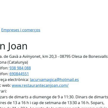
Empreses i comerços
n Joan
a. de Gavà a Avinyonet, km 20,3 - 08795 Olesa de Bonesvalls
ona (Catalunya)
èfon:
938 984 088
èfon:
690844551
eça electrònica:
lacurvamagica@hotmail.es
c web:
www.restaurantecanjoan.com/
ari:
ars de dimarts a diumenge de 9 a 11:30. Dinars de dimarts
res de 13 a 16 h i cap de setmana de 13:30 a 16 h. Sopars,