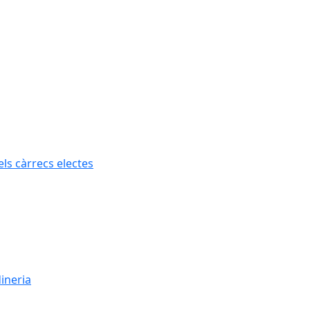
els càrrecs electes
dineria