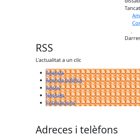
dissab
Tancat
Am
Com
Fa
+
Darrer
−
RSS
L'actualitat a un clic
Agenda
Agenda política
Avisos
Notícies
Publicacions
Adreces i telèfons