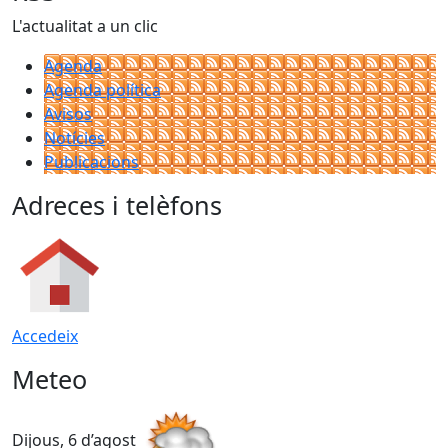
L'actualitat a un clic
Agenda
Agenda política
Avisos
Notícies
Publicacions
Adreces i telèfons
Accedeix
Meteo
Dijous, 6 d’agost
D