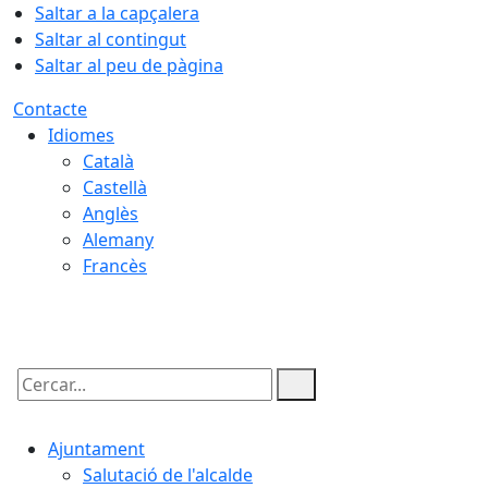
Saltar a la capçalera
Saltar al contingut
Saltar al peu de pàgina
Contacte
Idiomes
Català
Castellà
Anglès
Alemany
Francès
06.08.2026 | 04:04
Cercar:
Ajuntament
Salutació de l'alcalde