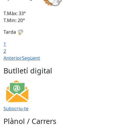
T.Màx: 33°
T
T.Min: 20°
T
Tarda
1
2
Anterior
Següent
Butlletí digital
Subscriu-te
Plànol / Carrers