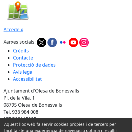
Accedeix
Xarxes socials:
Crèdits
Contacte
Protecció de dades
Avís legal
Accessibilitat
Ajuntament d'Olesa de Bonesvalls
Pl. de la Vila, 1
08795 Olesa de Bonesvalls
Tel. 938 984 008
NIF P0814500E
Aquest lloc web fa servir cookies pròpies i de tercers per
Amb la col·laboració de:
facilitar-te una experiència de navegació òptima i recollir