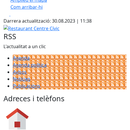
Amplieu el mapa
Com arribar-hi
Leaflet
| ©
OpenStreetMap
contributors
Facebook
X
+
Darrera actualització: 30.08.2023 | 11:38
−
Restaurant Centre Cívic
RSS
L'actualitat a un clic
Agenda
Agenda política
Avisos
Notícies
Publicacions
Adreces i telèfons