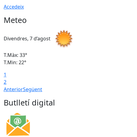
Accedeix
Meteo
Divendres, 7 d’agost
D
T.Màx: 33°
T
T.Min: 22°
T
1
2
Anterior
Següent
Butlletí digital