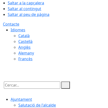
Saltar a la capçalera
Saltar al contingut
Saltar al peu de pàgina
Contacte
Idiomes
Català
Castellà
Anglès
Alemany
Francès
07.08.2026 | 10:01
Cercar:
Ajuntament
Salutació de l'alcalde