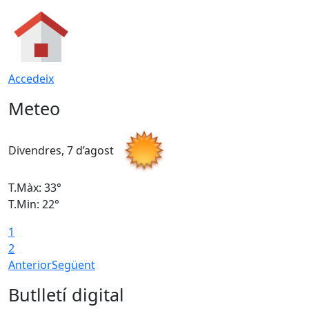
Accedeix
Meteo
Divendres, 7 d’agost
D
T.Màx: 33°
T
T.Min: 22°
T
1
2
Anterior
Següent
Butlletí digital