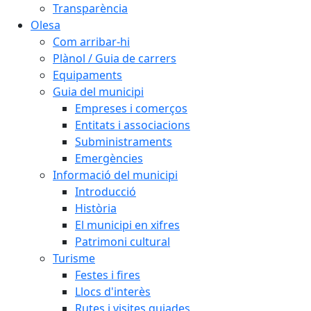
Transparència
Olesa
Com arribar-hi
Plànol / Guia de carrers
Equipaments
Guia del municipi
Empreses i comerços
Entitats i associacions
Subministraments
Emergències
Informació del municipi
Introducció
Història
El municipi en xifres
Patrimoni cultural
Turisme
Festes i fires
Llocs d'interès
Rutes i visites guiades