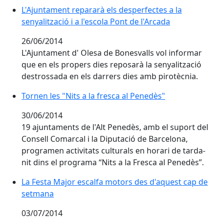
L'Ajuntament repararà els desperfectes a la
senyalització i a l'escola Pont de l'Arcada
26/06/2014
L'Ajuntament d' Olesa de Bonesvalls vol informar
que en els propers dies reposarà la senyalització
destrossada en els darrers dies amb pirotècnia.
Tornen les "Nits a la fresca al Penedès"
30/06/2014
19 ajuntaments de l'Alt Penedès, amb el suport del
Consell Comarcal i la Diputació de Barcelona,
programen activitats culturals en horari de tarda-
nit dins el programa “Nits a la Fresca al Penedès”.
La Festa Major escalfa motors des d'aquest cap de s
La Festa Major escalfa motors des d'aquest cap de
setmana
03/07/2014