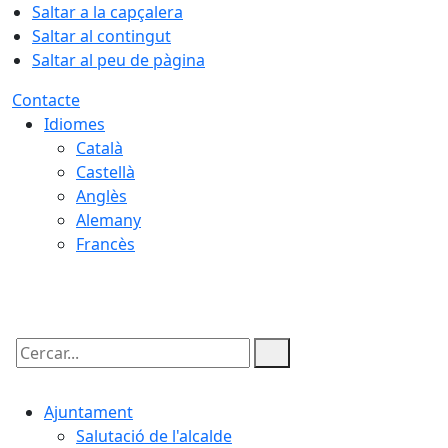
Saltar a la capçalera
Saltar al contingut
Saltar al peu de pàgina
Contacte
Idiomes
Català
Castellà
Anglès
Alemany
Francès
08.08.2026 | 08:19
Cercar:
Ajuntament
Salutació de l'alcalde