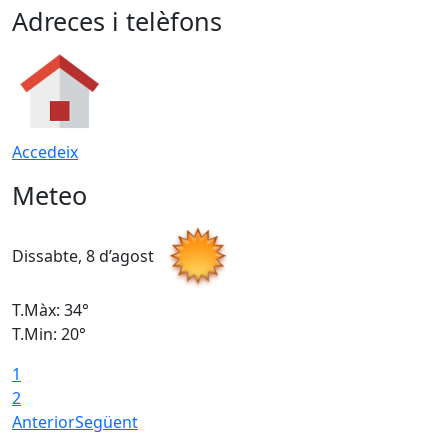
Adreces i telèfons
Accedeix
Meteo
Dissabte, 8 d’agost
D
T.Màx: 34°
T
T.Min: 20°
T
1
2
Anterior
Següent